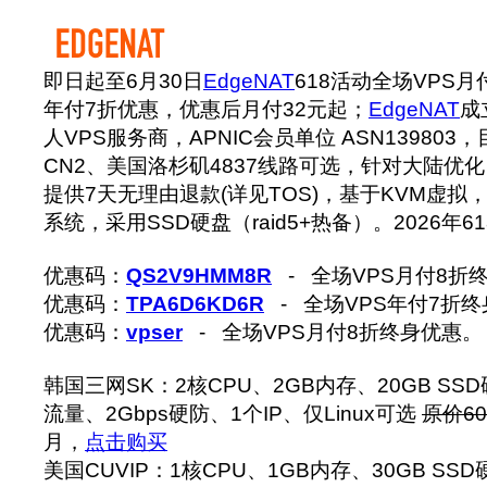
即日起至6月30日
EdgeNAT
618活动全场VPS
年付7折优惠，优惠后月付32元起；
EdgeNAT
成
人VPS服务商，APNIC会员单位 ASN13980
CN2、美国洛杉矶4837线路可选，针对大陆优
提供7天无理由退款(详见TOS)，基于KVM虚拟，支持
系统，采用SSD硬盘（raid5+热备）。2026年
优惠码：
QS2V9HMM8R
- 全场VPS月付8折
优惠码：
TPA6D6KD6R
- 全场VPS年付7折
优惠码：
vpser
- 全场VPS月付8折终身优惠。
韩国三网SK：2核CPU、2GB内存、20GB SSD硬
流量、2Gbps硬防、1个IP、仅Linux可选
原价60
月，
点击购买
美国CUVIP：1核CPU、1GB内存、30GB SSD