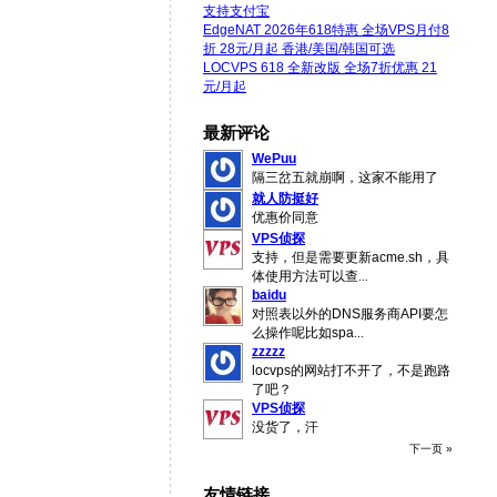
支持支付宝
EdgeNAT 2026年618特惠 全场VPS月付8
折 28元/月起 香港/美国/韩国可选
LOCVPS 618 全新改版 全场7折优惠 21
元/月起
最新评论
WePuu
隔三岔五就崩啊，这家不能用了
就人防挺好
优惠价同意
VPS侦探
支持，但是需要更新acme.sh，具
体使用方法可以查
...
baidu
对照表以外的DNS服务商API要怎
么操作呢比如spa
...
zzzzz
locvps的网站打不开了，不是跑路
了吧？
VPS侦探
没货了，汗
下一页 »
友情链接