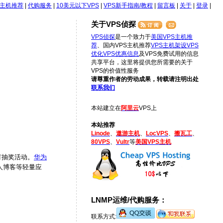
S主机推荐
|
代购服务
|
10美元以下VPS
|
VPS新手指南/教程
|
留言板
|
关于
|
登录
|
关于VPS侦探
VPS侦探
是一个致力于
美国VPS主机推
荐
、国内VPS主机推荐
VPS主机架设
VPS
优化
VPS优惠信息
及VPS免费试用的信息
共享平台，这里将提供您所需要的关于
VPS的价值性服务
请尊重作者的劳动成果，转载请注明出处
联系我们
本站建立在
阿里云
VPS上
本站推荐
Linode
、
遨游主机
、
LocVPS
、
搬瓦工
、
80VPS
、
Vultr
等
美国VPS主机
有抽奖活动。
华为
人博客等轻量应
LNMP运维/代购服务：
联系方式: