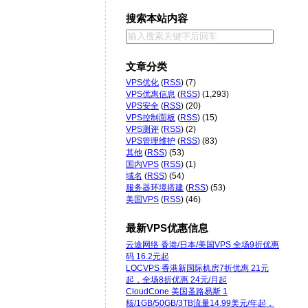
搜索本站内容
文章分类
VPS优化
(
RSS
) (7)
VPS优惠信息
(
RSS
) (1,293)
VPS安全
(
RSS
) (20)
VPS控制面板
(
RSS
) (15)
VPS测评
(
RSS
) (2)
VPS管理维护
(
RSS
) (83)
其他
(
RSS
) (53)
国内VPS
(
RSS
) (1)
域名
(
RSS
) (54)
服务器环境搭建
(
RSS
) (53)
美国VPS
(
RSS
) (46)
最新VPS优惠信息
云途网络 香港/日本/美国VPS 全场9折优惠
码 16.2元起
LOCVPS 香港新国际机房7折优惠 21元
起，全场8折优惠 24元/月起
CloudCone 美国圣路易斯 1
核/1GB/50GB/3TB流量14.99美元/年起，