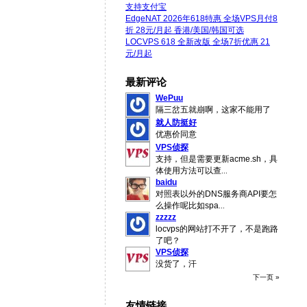
支持支付宝
EdgeNAT 2026年618特惠 全场VPS月付8
折 28元/月起 香港/美国/韩国可选
LOCVPS 618 全新改版 全场7折优惠 21
元/月起
最新评论
WePuu
隔三岔五就崩啊，这家不能用了
就人防挺好
优惠价同意
VPS侦探
支持，但是需要更新acme.sh，具
体使用方法可以查
...
baidu
对照表以外的DNS服务商API要怎
么操作呢比如spa
...
zzzzz
locvps的网站打不开了，不是跑路
了吧？
VPS侦探
没货了，汗
下一页 »
友情链接