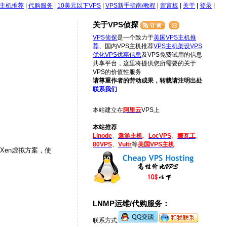
S主机推荐
|
代购服务
|
10美元以下VPS
|
VPS新手指南/教程
|
留言板
|
关于
|
登录
|
关于VPS侦探
VPS侦探
是一个致力于
美国VPS主机推
荐
、国内VPS主机推荐
VPS主机架设
VPS
优化
VPS优惠信息
及VPS免费试用的信息
共享平台，这里将提供您所需要的关于
VPS的价值性服务
请尊重作者的劳动成果，转载请注明出处
联系我们
本站建立在
阿里云
VPS上
本站推荐
Linode
、
遨游主机
、
LocVPS
、
搬瓦工
、
80VPS
、
Vultr
等
美国VPS主机
Xen虚拟方案，使
LNMP运维/代购服务：
联系方式: