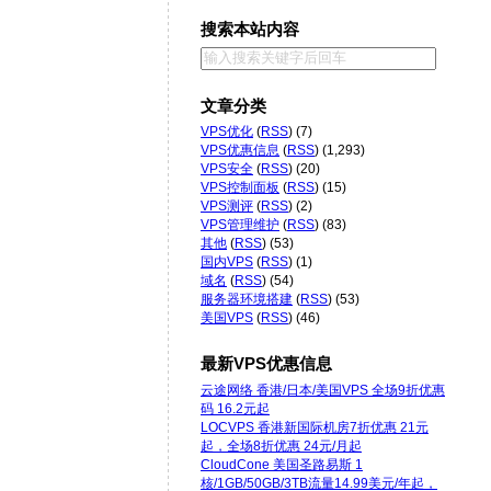
搜索本站内容
文章分类
VPS优化
(
RSS
) (7)
VPS优惠信息
(
RSS
) (1,293)
VPS安全
(
RSS
) (20)
VPS控制面板
(
RSS
) (15)
VPS测评
(
RSS
) (2)
VPS管理维护
(
RSS
) (83)
其他
(
RSS
) (53)
国内VPS
(
RSS
) (1)
域名
(
RSS
) (54)
服务器环境搭建
(
RSS
) (53)
美国VPS
(
RSS
) (46)
最新VPS优惠信息
云途网络 香港/日本/美国VPS 全场9折优惠
码 16.2元起
LOCVPS 香港新国际机房7折优惠 21元
起，全场8折优惠 24元/月起
CloudCone 美国圣路易斯 1
核/1GB/50GB/3TB流量14.99美元/年起，