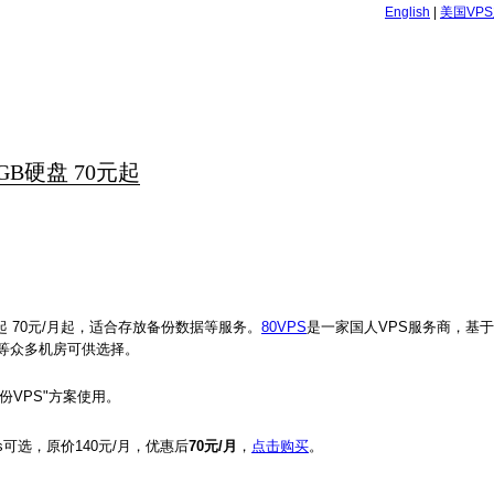
English
|
美国VP
GB硬盘 70元起
量起 70元/月起，适合存放备份数据等服务。
80VPS
是一家国人VPS服务商，基于
内等众多机房可供选择。
份VPS"方案使用。
dows可选，原价140元/月，优惠后
70元/月
，
点击购买
。