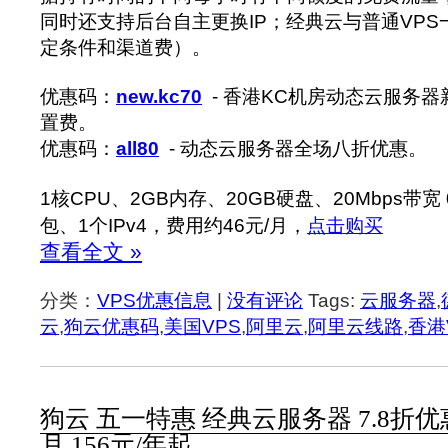
同时还支持后台自主更换IP；经典云与普通VP
定条件和渠道费）。
优惠码：
new.kc70
- 香港KC机房动态云服务器
置费。
优惠码：
all80
- 动态云服务器全场八折优惠。
1核CPU、2GB内存、20GB硬盘、20Mbps带宽 
包、1个IPv4，费用约46元/月，
点击购买
查看全文 »
分类：
VPS优惠信息
|
没有评论
Tags:
云服务器
,
云
,
狗云优惠码
,
美国VPS
,
阿里云
,
阿里云线路
,
香港
狗云 五一特惠 经典云服务器 7.8折优惠码
月,156元/年起