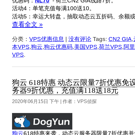
优惠码：
NL70
- 荷兰CN2 GIA线路7折。
活动4：单笔充值每满100送10。
活动5：幸运大转盘，抽取动态云五折码、余额或
查看全文 »
分类：
VPS优惠信息
|
没有评论
Tags:
CN2 GIA
,
本VPS
,
狗云
,
狗云优惠码
,
美国VPS
,
荷兰VPS
,
阿里
VPS
.
狗云 618特惠 动态云限量7折优惠
务器9折优惠，充值满118送18元
2020年06月15日 下午 | 作者：VPS侦探
狗云
618特惠来袭，动态云服务器限量7折优惠