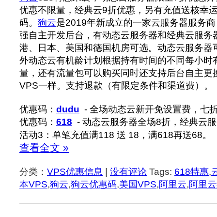
优惠不限量，经典云9折优惠，另有充值送核幸运
码。
狗云
是2019年新成立的一家云服务器服务
强自主开发后台，有动态云服务器和经典云服务
港、日本、美国和德国机房可选。动态云服务器
外动态云有机龄计划根据持有时间的不同每小时
量，还有流量包可以购买同时还支持后台自主更换
VPS一样。支持退款（有限定条件和渠道费）。
优惠码：
dudu
- 全场动态云新开免设置费，七折
优惠码：
618
- 动态云服务器全场8折，经典云
活动3：单笔充值满118 送 18，满618再送68。
查看全文 »
分类：
VPS优惠信息
|
没有评论
Tags:
618特惠
,
本VPS
,
狗云
,
狗云优惠码
,
美国VPS
,
阿里云
,
阿里云