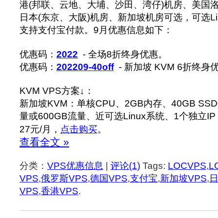
港(邦联、云地、大埔、沙田、湾仔)机房、美国洛杉
日本(东京、大阪)机房、新加坡机房可选，可选Linu
支持支付宝付款。9月优惠信息如下：
优惠码：
2022
- 全场8折终身优惠。
优惠码：
202209-40off
- 新加坡 KVM 6折终
KVM VPS方案↓：
新加坡KVM：单核CPU、2GB内存、40GB SS
量或600GB流量、近可选Linux系统、1个独立IP
27元/月，
点击购买
。
查看全文 »
分类：
VPS优惠信息
|
评论(1)
Tags:
LOCVPS
,
L
VPS
,
俄罗斯VPS
,
德国VPS
,
支付宝
,
新加坡VPS
,
日
VPS
,
香港VPS
.