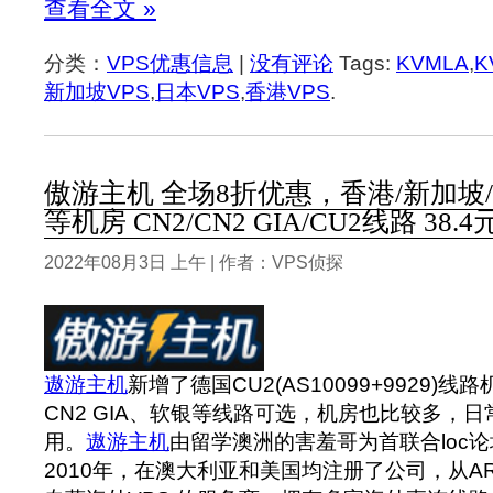
查看全文 »
分类：
VPS优惠信息
|
没有评论
Tags:
KVMLA
,
K
新加坡VPS
,
日本VPS
,
香港VPS
.
傲游主机 全场8折优惠，香港/新加坡/
等机房 CN2/CN2 GIA/CU2线路 38.
2022年08月3日 上午 | 作者：VPS侦探
遨游主机
新增了德国CU2(AS10099+9929)
CN2 GIA、软银等线路可选，机房也比较多，
用。
遨游主机
由留学澳洲的害羞哥为首联合loc
2010年，在澳大利亚和美国均注册了公司，从AR