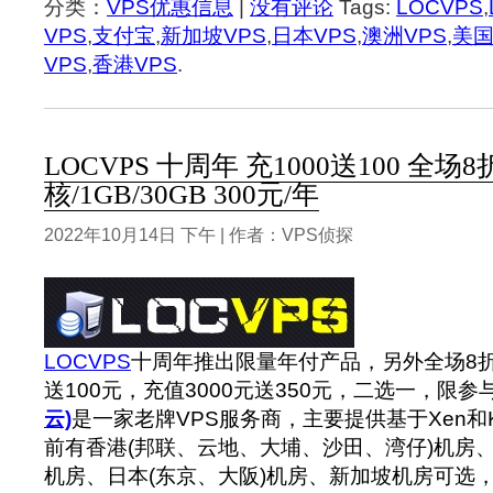
分类：
VPS优惠信息
|
没有评论
Tags:
LOCVPS
,
VPS
,
支付宝
,
新加坡VPS
,
日本VPS
,
澳洲VPS
,
美国
VPS
,
香港VPS
.
LOCVPS 十周年 充1000送100 全场8
核/1GB/30GB 300元/年
2022年10月14日 下午 | 作者：VPS侦探
LOCVPS
十周年推出限量年付产品，另外全场8折
送100元，充值3000元送350元，二选一，限参
云)
是一家老牌VPS服务商，主要提供基于Xen和
前有香港(邦联、云地、大埔、沙田、湾仔)机房、美
机房、日本(东京、大阪)机房、新加坡机房可选，可选L