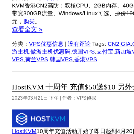
KVM香港CN2高防：双核CPU、2GB内存、40GB
带宽300GB流量、Windows/Linux可选、
原价19
元，
购买
。
查看全文 »
分类：
VPS优惠信息
|
没有评论
Tags:
CN2 GIA
,
游主机
,
傲游主机优惠码
,
德国VPS
,
支付宝
,
新加坡V
VPS
,
荷兰VPS
,
韩国VPS
,
香港VPS
.
HostKVM 十周年 充值$50送$10 
2023年03月21日 下午 | 作者：VPS侦探
HostKVM
10周年充值活动开始了即日起到4月20