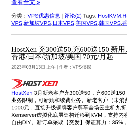
查看全文 »
分类：
VPS优惠信息
|
评论(2)
Tags:
HostKVM
,
H
VPS
,
新加坡VPS
,
日本VPS
,
美国VPS
,
韩国VPS
,
香
HostXen 充300送50,充600送150
香港/日本/新加坡/美国 70元/月起
2023年03月13日 上午 | 作者：VPS侦探
HostXen
3月新老客户充300送50，充600送1
业务限制，可新购和续费业务。新老客户（未消费
1000元，直接升级铜牌客户尊享全场云主机九折。正
Xenserver虚拟化底层架构迁移到KVM，支持
自由DIY。新订单采取【突发】保证算力：35%