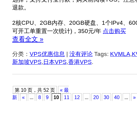
退款。
2核CPU、2GB内存、20GB硬盘、1个IPv4、6
可开工单重置一次统计)，350元/年
点击购买
查看全文 »
分类：
VPS优惠信息
|
没有评论
Tags:
KVMLA
,
K
新加坡VPS
,
日本VPS
,
香港VPS
.
第 10 页，共 52 页
« 最
新
«
...
8
9
10
11
12
...
20
30
40
...
»