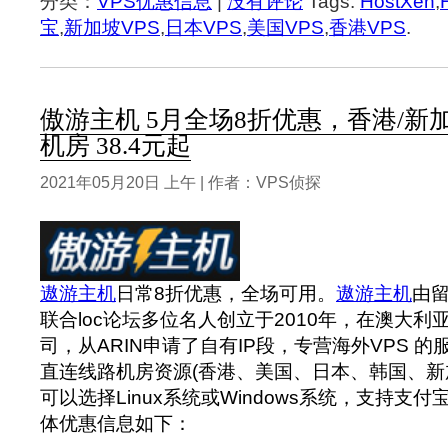
分类：
VPS优惠信息
|
没有评论
Tags:
HostXen
,
宝
,
新加坡VPS
,
日本VPS
,
美国VPS
,
香港VPS
.
傲游主机 5月全场8折优惠，香港/新加
机房 38.4元起
2021年05月20日 上午 | 作者：VPS侦探
遨游主机
日常8折优惠，全场可用。
遨游主机
由
联合loc论坛多位名人创立于2010年，在澳大
司，从ARIN申请了自有IP段，专营海外VPS 
直连线路机房资源(香港、美国、日本、韩国、新
可以选择Linux系统或Windows系统，支持支付
体优惠信息如下：