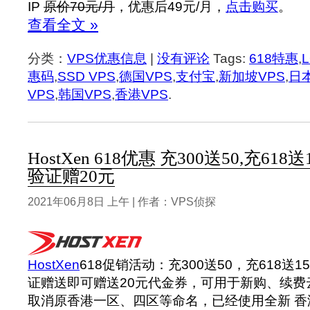
IP
原价70元/月
，优惠后49元/月，
点击购买
。
查看全文 »
分类：
VPS优惠信息
|
没有评论
Tags:
618特惠
,
惠码
,
SSD VPS
,
德国VPS
,
支付宝
,
新加坡VPS
,
日本
VPS
,
韩国VPS
,
香港VPS
.
HostXen 618优惠 充300送50,充6
验证赠20元
2021年06月8日 上午 | 作者：VPS侦探
HostXen
618促销活动：充300送50，充618送
证赠送即可赠送20元代金券，可用于新购、续费
取消原香港一区、四区等命名，已经使用全新 