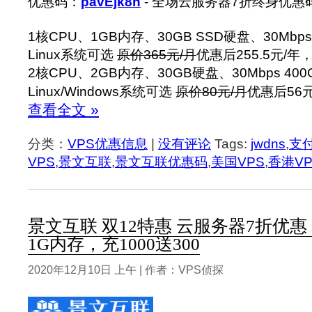
优惠码：
pavEjk8h
- 全场云服务器7折终身优惠
1核CPU、1GB内存、30GB SSD硬盘、30Mbp
Linux系统可选
原价365元/月
优惠后255.5元/年
2核CPU、2GB内存、30GB硬盘、30Mbps 40
Linux/Windows系统可选
原价80元/月
优惠后56
查看全文 »
分类：
VPS优惠信息
|
没有评论
Tags:
jwdns
,
支
VPS
,
景文互联
,
景文互联优惠码
,
美国VPS
,
香港VP
景文互联 双12特惠 云服务器7折优惠 6
1G内存，充1000送300
2020年12月10日 上午 | 作者：VPS侦探