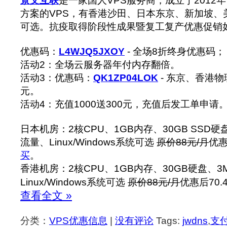
景文互联
是一家国人VPS服务商，成立于2012
方案的VPS，有香港沙田、日本东京、新加坡、
可选。抗疫取得阶段性成果暨复工复产优惠促销
优惠码：
L4WJQ5JXOY
- 全场8折终身优惠码；
活动2：全场云服务器年付内存翻倍。
活动3：优惠码：
QK1ZP04LOK
- 东京、香港物
元。
活动4：充值1000送300元，充值后发工单申请
日本机房：2核CPU、1GB内存、30GB SSD硬盘、
流量、Linux/Windows系统可选
原价88元/月
优惠
买
。
香港机房：2核CPU、1GB内存、30GB硬盘、3Mb
Linux/Windows系统可选
原价88元/月
优惠后70.
查看全文 »
分类：
VPS优惠信息
|
没有评论
Tags:
jwdns
,
支