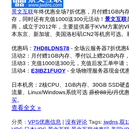
景文互联
年终优惠全场7折优惠，月付赠1GB内
存，同时还有充值1000送300元活动！
景文互联
商，成立于2012年，主要提供基于KVM方案的
本东京、新加坡、美国洛杉矶CN2等机房可选。
优惠码：
7HD8LDNS78
- 全场云服务器7折优惠
活动2：月付赠1GB内存、季付以上赠2GB内存
活动3：充值1000送300元，充值后发工单申请
活动4：
E3IBZ1FUOY
- 全场物理服务器现金优惠
日本机房：2核CPU、1GB内存、30GB SSD硬盘、
流量、Linux/Windows系统可选
原价88元/月
优惠
买
。
查看全文 »
分类：
VPS优惠信息
|
没有评论
Tags:
jwdns
,
双1