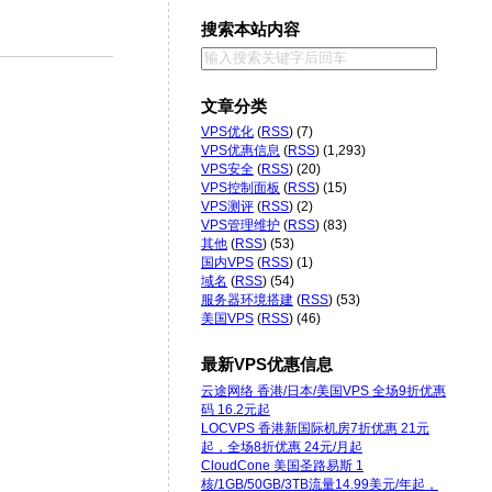
搜索本站内容
文章分类
VPS优化
(
RSS
) (7)
VPS优惠信息
(
RSS
) (1,293)
VPS安全
(
RSS
) (20)
VPS控制面板
(
RSS
) (15)
VPS测评
(
RSS
) (2)
VPS管理维护
(
RSS
) (83)
其他
(
RSS
) (53)
国内VPS
(
RSS
) (1)
域名
(
RSS
) (54)
服务器环境搭建
(
RSS
) (53)
美国VPS
(
RSS
) (46)
最新VPS优惠信息
云途网络 香港/日本/美国VPS 全场9折优惠
码 16.2元起
LOCVPS 香港新国际机房7折优惠 21元
起，全场8折优惠 24元/月起
CloudCone 美国圣路易斯 1
核/1GB/50GB/3TB流量14.99美元/年起，