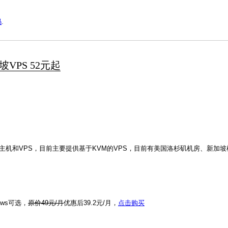
码
.
VPS 52元起
拟主机和VPS，目前主要提供基于KVM的VPS，目前有美国洛杉矶机房、新加
ows可选，
原价49元/月
优惠后39.2元/月，
点击购买