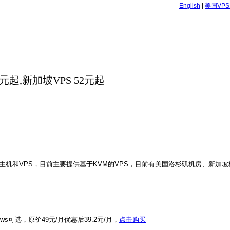
English
|
美国VP
元起,新加坡VPS 52元起
拟主机和VPS，目前主要提供基于KVM的VPS，目前有美国洛杉矶机房、新加
ows可选，
原价49元/月
优惠后39.2元/月，
点击购买