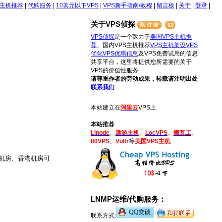
S主机推荐
|
代购服务
|
10美元以下VPS
|
VPS新手指南/教程
|
留言板
|
关于
|
登录
|
关于VPS侦探
VPS侦探
是一个致力于
美国VPS主机推
荐
、国内VPS主机推荐
VPS主机架设
VPS
优化
VPS优惠信息
及VPS免费试用的信息
共享平台，这里将提供您所需要的关于
VPS的价值性服务
请尊重作者的劳动成果，转载请注明出处
联系我们
本站建立在
阿里云
VPS上
本站推荐
Linode
、
遨游主机
、
LocVPS
、
搬瓦工
、
80VPS
、
Vultr
等
美国VPS主机
坡机房、香港机房可
LNMP运维/代购服务：
联系方式: