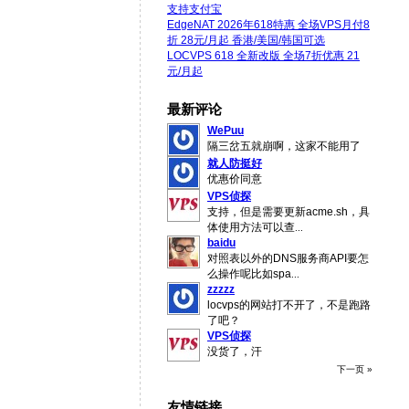
支持支付宝
EdgeNAT 2026年618特惠 全场VPS月付8
折 28元/月起 香港/美国/韩国可选
LOCVPS 618 全新改版 全场7折优惠 21
元/月起
最新评论
WePuu
隔三岔五就崩啊，这家不能用了
就人防挺好
优惠价同意
VPS侦探
支持，但是需要更新acme.sh，具
体使用方法可以查
...
baidu
对照表以外的DNS服务商API要怎
么操作呢比如spa
...
zzzzz
locvps的网站打不开了，不是跑路
了吧？
VPS侦探
没货了，汗
下一页 »
友情链接