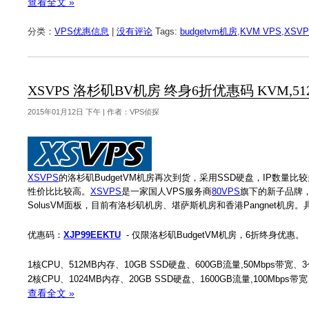
查看全文 »
分类：
VPS优惠信息
|
没有评论
Tags:
budgetvm机房
,
KVM VPS
,
XSVP
XSVPS 洛杉矶BV机房 终身6折优惠码 KVM,512MB
2015年01月12日 下午 | 作者：VPS侦探
XSVPS
的洛杉矶BudgetVM机房再次到货，采用SSD硬盘，IP数量
性价比比较高。
XSVPS
是一家国人VPS服务商
80VPS
旗下的新子品牌，
SolusVM面板，目前有洛杉矶机房、堪萨斯机房和香港Pangnet机房
优惠码：
XJP99EEKTU
- 仅限洛杉矶BudgetVM机房，6折终身优惠。
1核CPU、512MB内存、10GB SSD硬盘、600GB流量,50Mbps带宽、3
2核CPU、1024MB内存、20GB SSD硬盘、1600GB流量,100Mbps带宽
查看全文 »