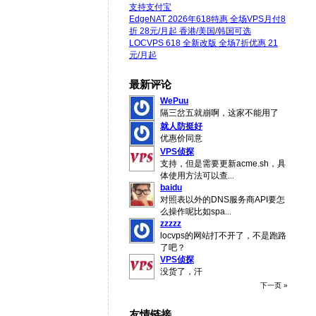
支持支付宝
EdgeNAT 2026年618特惠 全场VPS月付8
折 28元/月起 香港/美国/韩国可选
LOCVPS 618 全新改版 全场7折优惠 21
元/月起
最新评论
WePuu
隔三岔五就崩啊，这家不能用了
就人防挺好
优惠价同意
VPS侦探
支持，但是需要更新acme.sh，具
体使用方法可以查
...
baidu
对照表以外的DNS服务商API要怎
么操作呢比如spa
...
zzzzz
locvps的网站打不开了，不是跑路
了吧？
VPS侦探
没货了，汗
下一页 »
友情链接