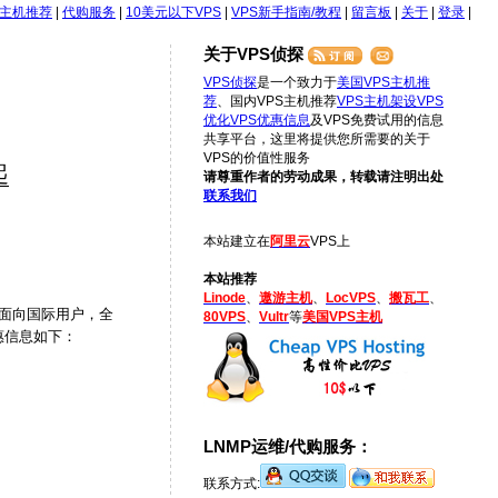
S主机推荐
|
代购服务
|
10美元以下VPS
|
VPS新手指南/教程
|
留言板
|
关于
|
登录
|
关于VPS侦探
VPS侦探
是一个致力于
美国VPS主机推
荐
、国内VPS主机推荐
VPS主机架设
VPS
优化
VPS优惠信息
及VPS免费试用的信息
共享平台，这里将提供您所需要的关于
VPS的价值性服务
起
请尊重作者的劳动成果，转载请注明出处
联系我们
本站建立在
阿里云
VPS上
本站推荐
Linode
、
遨游主机
、
LocVPS
、
搬瓦工
、
面向国际用户，全
80VPS
、
Vultr
等
美国VPS主机
优惠信息如下：
LNMP运维/代购服务：
联系方式: