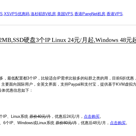
S
,
XSVPS优惠码
,
洛杉矶BV机房
,
美国VPS
,
香港PangNet机房
,
香港VPS
.
,SSD硬盘3个IP Linux 24元/月起,Windows 48元
比较多，最低配置都3个IP，比较适合IP需求比较多的站群之类的用，目前6折优惠
主要面向国际用户，全英文界面，支持Paypal和支付宝，提供基于KVM虚拟方
。具体优惠信息如下：
个IP、Linux系统
原价40元/月
，优惠后24元/月，
点击购买
。
、6个IP、Windows或Linux系统
原价80元/月
，优惠后48元/月，
点击购买
。