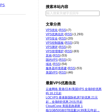
PS
.
搜索本站内容
文章分类
VPS优化
(
RSS
) (7)
VPS优惠信息
(
RSS
) (1,293)
VPS安全
(
RSS
) (20)
VPS控制面板
(
RSS
) (15)
VPS测评
(
RSS
) (2)
VPS管理维护
(
RSS
) (83)
其他
(
RSS
) (53)
国内VPS
(
RSS
) (1)
域名
(
RSS
) (54)
服务器环境搭建
(
RSS
) (53)
美国VPS
(
RSS
) (46)
最新VPS优惠信息
云途网络 香港/日本/美国VPS 全场9折优惠
码 16.2元起
LOCVPS 香港新国际机房7折优惠 21元
起，全场8折优惠 24元/月起
CloudCone 美国圣路易斯 1
核/1GB/50GB/3TB流量14.99美元/年起，