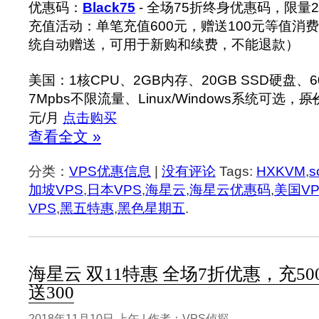
优惠码：
Black75
- 全场75折终身优惠码，限量
充值活动：单笔充值600元，赠送100元等值消
统自动赠送，可用于新购和续费，不能退款）
美国：1核CPU、2GB内存、20GB SSD硬盘、600
7Mpbs不限流量、Linux/Windows系统可选，
原
元/月
点击购买
查看全文 »
分类：
VPS优惠信息
|
没有评论
Tags:
HXKVM
,
s
加坡VPS
,
日本VPS
,
海星云
,
海星云优惠码
,
美国VP
VPS
,
黑五特惠
,
黑色星期五
.
海星云 双11特惠 全场7折优惠，充500
送300
2018年11月10日 上午 | 作者：VPS侦探