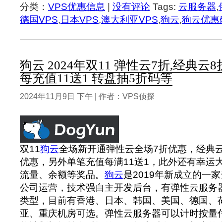
分类：
VPS优惠信息
|
没有评论
Tags:
云服务器
,
德国VPS
,
日本VPS
,
澳大利亚VPS
,
狗云
,
狗云优惠
狗云 2024年双11 弹性云7折,经典云8
每充值11送1 转盘抽5折码等
2024年11月9日 下午 | 作者：VPS侦探
双11
狗云
全场新开通弹性云全场7折优惠，经典云
优惠，另外单笔充值每满11送1，此外还有幸运
流量、余额等奖品。
狗云
是2019年新成立的一
公司运营，技术强自主开发后台，有弹性云服务
类型，目前有香港、日本、韩国、美国、德国、
亚、重庆机房可选。弹性云服务器可以计时按量