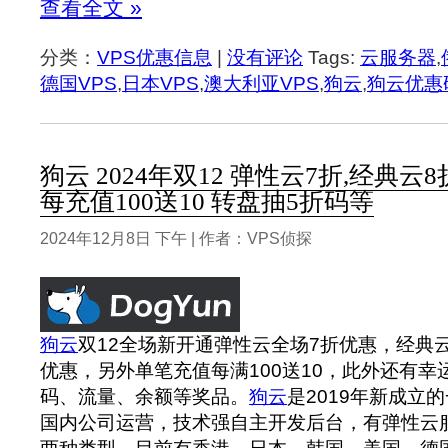
查看全文 »
分类：
VPS优惠信息
|
没有评论
Tags:
云服务器
,
德国VPS
,
日本VPS
,
澳大利亚VPS
,
狗云
,
狗云优惠
狗云 2024年双12 弹性云7折,经典云8
每充值100送10 转盘抽5折码等
2024年12月8日 下午 | 作者：VPS侦探
狗云
双12全场新开通弹性云全场7折优惠，经典云
优惠，另外单笔充值每满100送10，此外还有幸
码、流量、余额等奖品。
狗云
是2019年新成立
国内公司运营，技术强自主开发后台，有弹性云