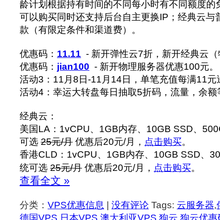
龄计划根据持有时间的不同每小时有不同额度的
可以购买同时还支持后台自主更换IP；经典云与
款（有限定条件和渠道费）。
优惠码：
11.11
- 新开弹性云7折，新开经典云（
优惠码：
jian100
- 新开物理服务器优惠100元。
活动3：11月8日-11月14日，单笔充值每满11元
活动4：幸运大转盘每日抽取5折码，流量，余额
经典云：
美国LA：1vCPU、1GB内存、10GB SSD、50
可选
25元/月
优惠后20元/月，
点击购买
。
香港CLD：1vCPU、1GB内存、10GB SSD、30
统可选
25元/月
优惠后20元/月，
点击购买
。
查看全文 »
分类：
VPS优惠信息
|
没有评论
Tags:
云服务器
,
德国VPS
,
日本VPS
,
澳大利亚VPS
,
狗云
,
狗云优惠