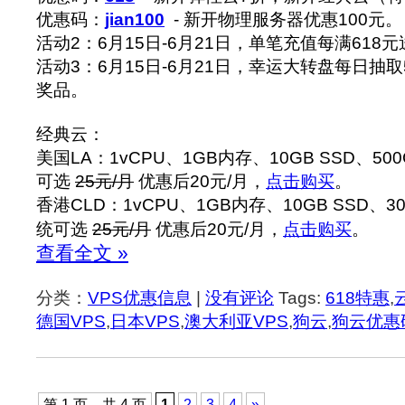
优惠码：
jian100
- 新开物理服务器优惠100元。
活动2：6月15日-6月21日，单笔充值每满618元
活动3：6月15日-6月21日，幸运大转盘每日抽
奖品。
经典云：
美国LA：1vCPU、1GB内存、10GB SSD、50
可选
25元/月
优惠后20元/月，
点击购买
。
香港CLD：1vCPU、1GB内存、10GB SSD、30
统可选
25元/月
优惠后20元/月，
点击购买
。
查看全文 »
分类：
VPS优惠信息
|
没有评论
Tags:
618特惠
,
德国VPS
,
日本VPS
,
澳大利亚VPS
,
狗云
,
狗云优惠
第 1 页，共 4 页
1
2
3
4
»