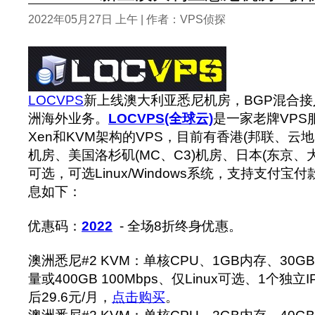
2022年05月27日 上午 | 作者：VPS侦探
LOCVPS
新上线澳大利亚悉尼机房，BGP混合
洲海外业务。
LOCVPS(全球云)
是一家老牌VPS
Xen和KVM架构的VPS，目前有香港(邦联、云
机房、美国洛杉矶(MC、C3)机房、日本(东京、
可选，可选Linux/Windows系统，支持支付宝付
息如下：
优惠码：
2022
- 全场8折终身优惠。
澳洲悉尼#2 KVM：单核CPU、1GB内存、30G
量或400GB 100Mbps、仅Linux可选、1个独立I
后29.6元/月，
点击购买
。