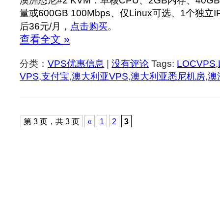
澳洲悉尼#2 KVM：单核CPU、2GB内存、40G
量或600GB 100Mbps、仅Linux可选、1个独立I
后36元/月，
点击购买
。
查看全文 »
分类：
VPS优惠信息
|
没有评论
Tags:
LOCVPS
,
VPS
,
支付宝
,
澳大利亚VPS
,
澳大利亚悉尼机房
,
澳
第 3 页，共 3 页
«
1
2
3