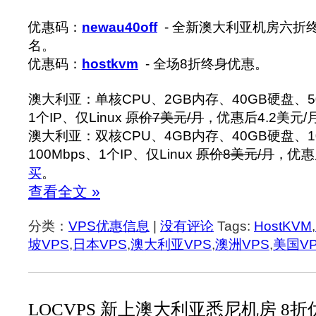
优惠码：
newau40off
- 全新澳大利亚机房六折终
名。
优惠码：
hostkvm
- 全场8折终身优惠。
澳大利亚：单核CPU、2GB内存、40GB硬盘、50
1个IP、仅Linux
原价7美元/月
，优惠后4.2美元/
澳大利亚：双核CPU、4GB内存、40GB硬盘、1
100Mbps、1个IP、仅Linux
原价8美元/月
，优惠
买
。
查看全文 »
分类：
VPS优惠信息
|
没有评论
Tags:
HostKVM
,
坡VPS
,
日本VPS
,
澳大利亚VPS
,
澳洲VPS
,
美国V
LOCVPS 新上澳大利亚悉尼机房 8折优