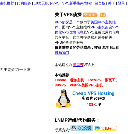
S主机推荐
|
代购服务
|
10美元以下VPS
|
VPS新手指南/教程
|
留言板
|
关于
|
登录
|
关于VPS侦探
VPS侦探
是一个致力于
美国VPS主机推
荐
、国内VPS主机推荐
VPS主机架设
VPS
优化
VPS优惠信息
及VPS免费试用的信息
共享平台，这里将提供您所需要的关于
VPS的价值性服务
请尊重作者的劳动成果，转载请注明出处
联系我们
本站建立在
阿里云
VPS上
。下面主要介绍一下常
本站推荐
Linode
、
遨游主机
、
LocVPS
、
搬瓦工
、
80VPS
、
Vultr
等
美国VPS主机
LNMP运维/代购服务：
联系方式: