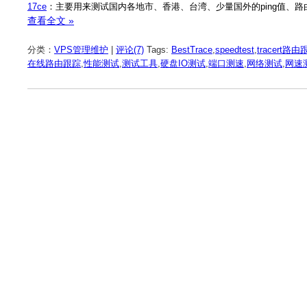
17ce
：主要用来测试国内各地市、香港、台湾、少量国外的ping值、路
查看全文 »
分类：
VPS管理维护
|
评论(7)
Tags:
BestTrace
,
speedtest
,
tracert路
在线路由跟踪
,
性能测试
,
测试工具
,
硬盘IO测试
,
端口测速
,
网络测试
,
网速