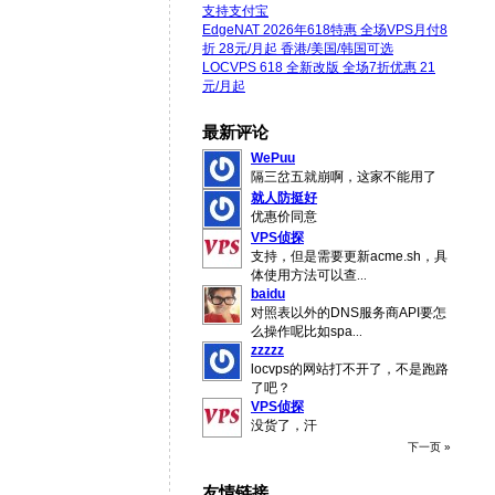
支持支付宝
EdgeNAT 2026年618特惠 全场VPS月付8
折 28元/月起 香港/美国/韩国可选
LOCVPS 618 全新改版 全场7折优惠 21
元/月起
最新评论
WePuu
隔三岔五就崩啊，这家不能用了
就人防挺好
优惠价同意
VPS侦探
支持，但是需要更新acme.sh，具
体使用方法可以查
...
baidu
对照表以外的DNS服务商API要怎
么操作呢比如spa
...
zzzzz
locvps的网站打不开了，不是跑路
了吧？
VPS侦探
没货了，汗
下一页 »
友情链接