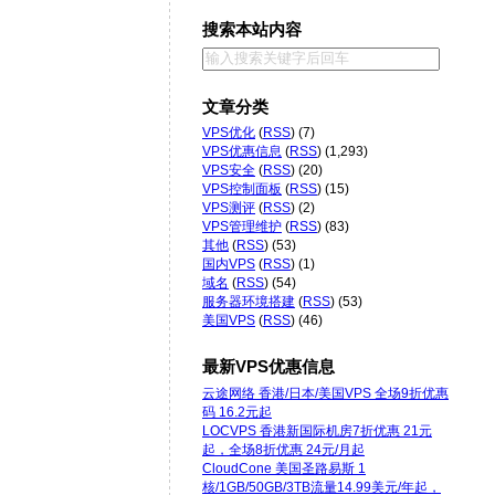
搜索本站内容
文章分类
VPS优化
(
RSS
) (7)
VPS优惠信息
(
RSS
) (1,293)
VPS安全
(
RSS
) (20)
VPS控制面板
(
RSS
) (15)
VPS测评
(
RSS
) (2)
VPS管理维护
(
RSS
) (83)
其他
(
RSS
) (53)
国内VPS
(
RSS
) (1)
域名
(
RSS
) (54)
服务器环境搭建
(
RSS
) (53)
美国VPS
(
RSS
) (46)
最新VPS优惠信息
云途网络 香港/日本/美国VPS 全场9折优惠
码 16.2元起
LOCVPS 香港新国际机房7折优惠 21元
起，全场8折优惠 24元/月起
CloudCone 美国圣路易斯 1
核/1GB/50GB/3TB流量14.99美元/年起，