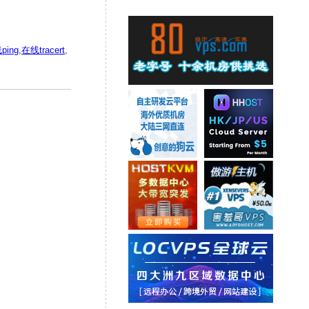
ping
,
在线tracert
,