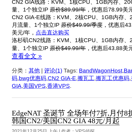
CN2 GIA线路：KVM、1核CPU、1GB内存、2
量、1个独立IP
原价$89.99/年
，优惠后78.99美
CN2 GIA-E线路：KVM、2核CPU、1GB内存、
月流量、1个独立IP
原价$49.99/季度
，优惠后43.
美元/年，
点击直达购买
洛杉矶CN2线路：KVM、1核CPU、1GB内存、
量、1个独立IP
原价$49.99/年
，优惠后43.88美
查看全文 »
分类：
其他
|
评论(1)
Tags:
BandWagonHost
,
Ba
码
,
bwg优惠码
,
CN2 GIA-E
,
搬瓦工
,
搬瓦工优惠码
,
GIA
,
美国VPS
,
香港VPS
.
EdgeNAT 圣诞节 全场年付7折,月付8
韩国CN2/美国CN2 GIA 48元/月起
2021年12月25日 上午 | 作者：VPS侦探