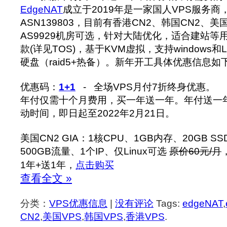
EdgeNAT
成立于2019年是一家国人VPS服务商，
ASN139803，目前有香港CN2、韩国CN2、美国
AS9929机房可选，针对大陆优化，适合建站等
款(详见TOS)，基于KVM虚拟，支持windows和L
硬盘（raid5+热备）。新年开工具体优惠信息如
优惠码：
1+1
- 全场VPS月付7折终身优惠。
年付仅需十个月费用，买一年送一年。年付送一
动时间，即日起至2022年2月21日。
美国CN2 GIA：1核CPU、1GB内存、20GB SS
500GB流量、1个IP、仅Linux可选
原价60元/月
1年+送1年，
点击购买
查看全文 »
分类：
VPS优惠信息
|
没有评论
Tags:
edgeNAT
,
CN2
,
美国VPS
,
韩国VPS
,
香港VPS
.