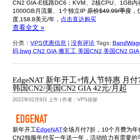
CN2 GIA-E线路DC6：KVM、2核CPU、1GB
1000GB月流量、1个独立IP
原价$49.99/季度
，
度,158.8美元/年，
点击直达购买
查看全文 »
分类：
VPS优惠信息
|
没有评论
Tags:
BandWag
码
,
bwg
,
CN2 GIA
,
搬瓦工
,
美国CN2
,
美国CN2 GIA
EdgeNAT 新年开工+情人节特惠 月
韩国CN2/美国CN2 GIA 42元/月起
2022年02月9日 上午 | 作者：VPS侦探
新年开工
EdgeNAT
全场月付7折，10个月费为年
CN2独服年付买一年送一年，活动给力有需要的