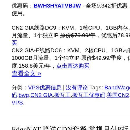
优惠码：
BWH3HYATVBJW
- 全场9.342折
使用。
CN2 GIA线路DC9：KVM、1核CPU、1GB内存
月流量、1个独立IP
原价$79.99/年
，优惠后78.9
买
CN2 GIA-E线路DC6：KVM、2核CPU、1GB
1000GB月流量、1个独立IP
原价$49.99/季度
，
度,158.8美元/年，
点击直达购买
查看全文 »
分类：
VPS优惠信息
|
没有评论
Tags:
BandWag
码
,
bwg
,
CN2 GIA
,
搬瓦工
,
搬瓦工优惠码
,
美国CN2
VPS
.
EdgeNAT 赠送CDN套餐 常规月付8折