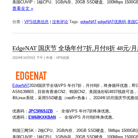
美国CUVIP：1核CPU、1GB内存、20GB SSD硬盘、100Mbps 1500
查看全文 »
分类：
VPS优惠信息
|
没有评论
Tags:
edgeNAT
,
edgeNAT优惠码
,
美国C
EdgeNAT 国庆节 全场年付7折,月付8折 48元
2024年10月5日 下午 | 作者：VPS侦探
EdgeNAT
2024国庆节全场VPS 年付7折，月付8折，终身循环优惠，即日
ASN139803，目前有香港CN2、韩国CN2、美国洛杉矶4837线路可
和Linux系统，采用SSD硬盘（raid5+热备）。2024年10月国庆节优
优惠码：
JPC5R69JZB
- 全场VPS 年付7折终身优惠。
优惠码：
EW68KXKBAN
- 全场VPS 月付8折终身优惠。
韩国三网SK：2核CPU、2GB内存、20GB SSD硬盘、5Mbps 1500GB
美国CUVIP：1核CPU、1GB内存、20GB SSD硬盘、100Mbps 1500