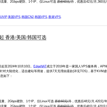
GB流量、2Gbps硬防、1个IP、仅Linux可选
原价60元/月
，优惠后42元/月,360元
UVIP
,
美国VPS
,
韩国CN2
,
韩国VPS
,
香港VPS
.
/月起 香港/美国/韩国可选
起至2024年10月10日。
EdgeNAT
成立于2019年是一家国人VPS服务商，APN
选，针对大陆优化，适合建站等用途，提供7天无理由退款(详见TOS)，基于KVM虚拟
惠信息如下：
流量、2Gbps硬防、1个IP、仅Linux可选
原价60元/月
，优惠后48元/月,420元/
GB流量、2Gbps硬防、1个IP、仅Linux可选
原价60元/月
，优惠后48元/月,420元