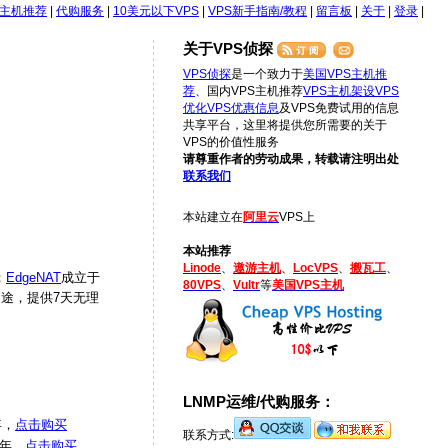
S主机推荐
|
代购服务
|
10美元以下VPS
|
VPS新手指南/教程
|
留言板
|
关于
|
登录
|
关于VPS侦探
VPS侦探
是一个致力于
美国VPS主机推
荐
、国内VPS主机推荐
VPS主机架设
VPS
优化
VPS优惠信息
及VPS免费试用的信息
共享平台，这里将提供您所需要的关于
VPS的价值性服务
请尊重作者的劳动成果，转载请注明出处
联系我们
本站建立在
阿里云
VPS上
本站推荐
Linode
、
遨游主机
、
LocVPS
、
搬瓦工
、
；
EdgeNAT
成立于
80VPS
、
Vultr
等
美国VPS主机
等用途，提供7天无理
LNMP运维/代购服务：
年，
点击购买
联系方式:
/年，
点击购买