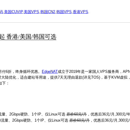
惠码
,
美国CUVIP
,
美国VPS
,
韩国CN2
,
韩国VPS
,
香港VPS
.
/月起 香港/美国/韩国可选
折，月付6折，终身循环优惠。
EdgeNAT
成立于2019年是一家国人VPS服务商，AP
，针对大陆优化，适合建站等用途，提供7天无理由退款(详见TOS)，基于KVM虚拟，支
息如下：
流量、2Gbps硬防、1个IP、仅Linux可选
原价60元/月
，优惠后36元/月,300元/
GB流量、2Gbps硬防、1个IP、仅Linux可选
原价60元/月
，优惠后36元/月,300元