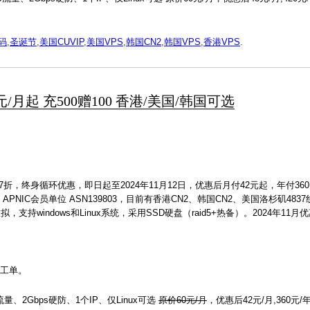
惠码
,
圣诞节
,
美国CUVIP
,
美国VPS
,
韩国CN2
,
韩国VPS
,
香港VPS
.
8元/月起 充500赠100 香港/美国/韩国可选
折，终身循环优惠，即日起至2024年11月12日，优惠后月付42元起，年付36
APNIC会员单位 ASN139803，目前有香港CN2、韩国CN2、美国洛杉矶48
持windows和Linux系统，采用SSD硬盘（raid5+热备）。2024年11
交工单。
流量、2Gbps硬防、1个IP、仅Linux可选
原价60元/月
，优惠后42元/月,360元/