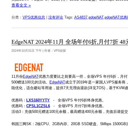
查看全文 »
分类：
VPS优惠信息
|
没有评论
Tags:
AS4837
,
edgeNAT
,
edgeNAT优
EdgeNAT 2024年11月 全场年付6折,月付7折 4
2024年10月31日 下午 | 作者：VPS侦探
11月份
EdgeNAT
优惠力度要比之前要高一些，全场VPS 年付6折，月付7
500赠送100元的活动。
EdgeNAT
成立于2019年是一家国人VPS服务商，
陆优化，适合建站等用途，提供7天无理由退款(详见TOS)，基于KVM虚拟，支
优惠码：
LXS160YYTY
- 全场VPS 年付6折终身优惠。
优惠码：
CPSL1CZSL6
- 全场VPS 月付7折终身优惠。
活动3：充值500元赠送100元余额，最高赠送400元余额，充值后请提
韩国三网SK：2核CPU、2GB内存、20GB SSD硬盘、5Mbps 1500GB