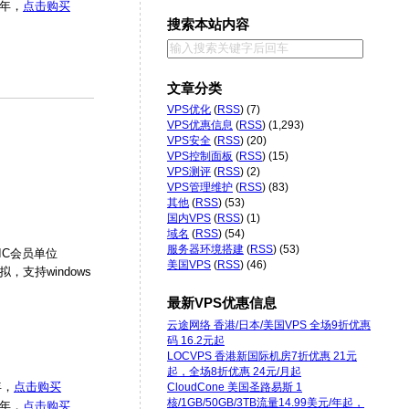
/年，
点击购买
搜索本站内容
文章分类
VPS优化
(
RSS
) (7)
VPS优惠信息
(
RSS
) (1,293)
VPS安全
(
RSS
) (20)
VPS控制面板
(
RSS
) (15)
VPS测评
(
RSS
) (2)
VPS管理维护
(
RSS
) (83)
其他
(
RSS
) (53)
国内VPS
(
RSS
) (1)
域名
(
RSS
) (54)
服务器环境搭建
(
RSS
) (53)
IC会员单位
美国VPS
(
RSS
) (46)
，支持windows
最新VPS优惠信息
云途网络 香港/日本/美国VPS 全场9折优惠
码 16.2元起
LOCVPS 香港新国际机房7折优惠 21元
起，全场8折优惠 24元/月起
年，
点击购买
CloudCone 美国圣路易斯 1
核/1GB/50GB/3TB流量14.99美元/年起，
/年，
点击购买