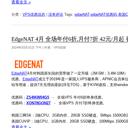
查看全文 »
分类：
VPS优惠信息
|
没有评论
Tags:
edgeNAT
,
edgeNAT优惠码
,
美国C
EdgeNAT 4月 全场年付6折,月付7折 42元/月
2024年03月31日 下午 | 作者：VPS侦探
EdgeNAT
4月对韩国原生段的宽带做了一定升级（2M-5M；3,4M-10M
优惠。
EdgeNAT
成立于2019年是一家国人VPS服务商，APNIC会员单
站等用途，提供7天无理由退款(详见TOS)，基于KVM虚拟，支持windows
优惠码：
ZS4IKW04G5
- 全场VPS 年付6折终身优惠。
优惠码：
XON78GON27
- 全场VPS 月付7折终身优惠。
韩国三网SK：2核CPU、2GB内存、20GB SSD硬盘、5Mbps 1500GB
美国CUVIP：1核CPU、1GB内存、20GB SSD硬盘、100Mbps 1500
查看全文 »