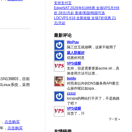
支持支付宝
EdgeNAT 2026年618特惠 全场VPS月付8
折 28元/月起 香港/美国/韩国可选
LOCVPS 618 全新改版 全场7折优惠 21
元/月起
最新评论
WePuu
隔三岔五就崩啊，这家不能用了
就人防挺好
优惠价同意
VPS侦探
支持，但是需要更新acme.sh，具
体使用方法可以查
...
baidu
N139803，目前
对照表以外的DNS服务商API要怎
Linux系统，采用
么操作呢比如spa
...
zzzzz
locvps的网站打不开了，不是跑路
了吧？
VPS侦探
没货了，汗
下一页 »
年，
点击购买
/年，
点击购买
友情链接