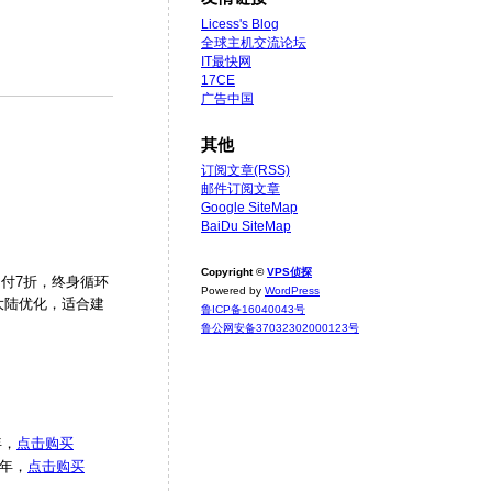
Licess's Blog
全球主机交流论坛
IT最快网
17CE
广告中国
其他
订阅文章(RSS)
邮件订阅文章
Google SiteMap
BaiDu SiteMap
Copyright ©
VPS侦探
，月付7折，终身循环
Powered by
WordPress
对大陆优化，适合建
鲁ICP备16040043号
鲁公网安备37032302000123号
年，
点击购买
/年，
点击购买