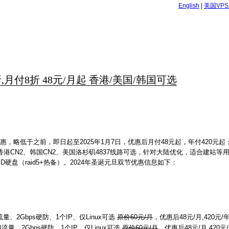
English
|
美国VP
折,月付8折 48元/月起 香港/美国/韩国可选
惠，略低于之前，即日起至2025年1月7日，优惠后月付48元起，年付420元起
目前有香港CN2、韩国CN2、美国洛杉矶4837线路可选，针对大陆优化，适合建站
SSD硬盘（raid5+热备）。2024年圣诞元旦双节优惠信息如下：
流量、2Gbps硬防、1个IP、仅Linux可选
原价60元/月
，优惠后48元/月,420元/
GB流量、2Gbps硬防、1个IP、仅Linux可选
原价60元/月
，优惠后48元/月,420元