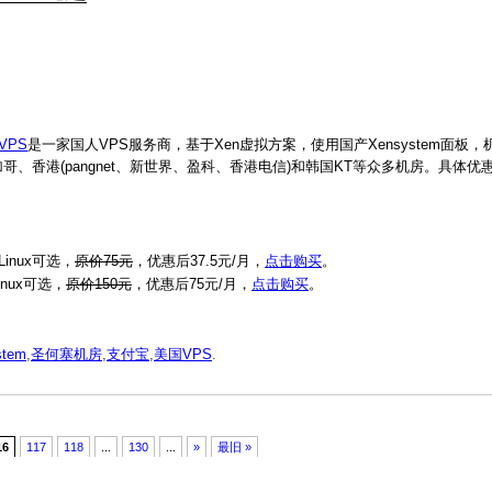
0VPS
是一家国人VPS服务商，基于Xen虚拟方案，使用国产Xensystem面板
凰城、芝加哥、香港(pangnet、新世界、盈科、香港电信)和韩国KT等众多机房。具体
Linux可选，
原价75元
，优惠后37.5元/月，
点击购买
。
inux可选，
原价150元
，优惠后75元/月，
点击购买
。
stem
,
圣何塞机房
,
支付宝
,
美国VPS
.
16
117
118
...
130
...
»
最旧 »