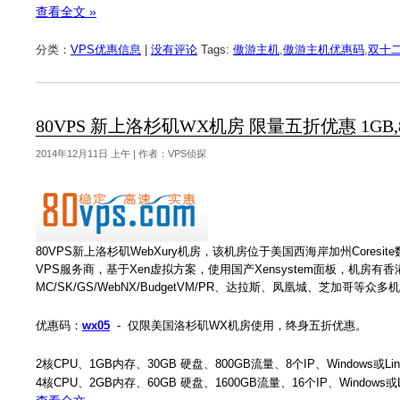
查看全文 »
分类：
VPS优惠信息
|
没有评论
Tags:
傲游主机
,
傲游主机优惠码
,
双十
80VPS 新上洛杉矶WX机房 限量五折优惠 1GB,
2014年12月11日 上午 | 作者：VPS侦探
80VPS新上洛杉矶WebXury机房，该机房位于美国西海岸加州Core
VPS服务商，基于Xen虚拟方案，使用国产Xensystem面板，机房有香
MC/SK/GS/WebNX/BudgetVM/PR、达拉斯、凤凰城、芝加
优惠码：
wx05
- 仅限美国洛杉矶WX机房使用，终身五折优惠。
2核CPU、1GB内存、30GB 硬盘、800GB流量、8个IP、Windows或Li
4核CPU、2GB内存、60GB 硬盘、1600GB流量、16个IP、Windows或