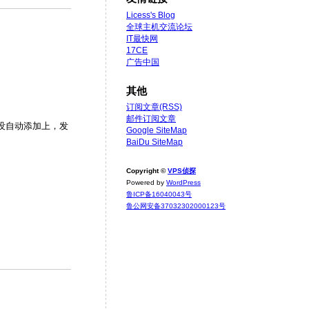
Licess's Blog
全球主机交流论坛
IT最快网
17CE
广告中国
其他
订阅文章(RSS)
邮件订阅文章
会没自动添加上，发
Google SiteMap
BaiDu SiteMap
Copyright ©
VPS侦探
Powered by
WordPress
鲁ICP备16040043号
鲁公网安备37032302000123号