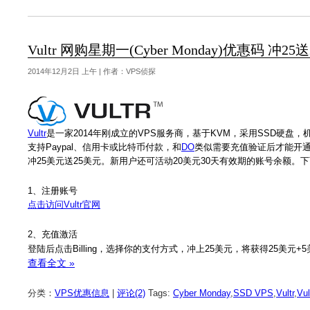
Vultr 网购星期一(Cyber Monday)优惠码 
2014年12月2日 上午 | 作者：VPS侦探
Vultr
是一家2014年刚成立的VPS服务商，基于KVM，采用SSD硬盘，机房众多有
支持Paypal、信用卡或比特币付款，和
DO
类似需要充值验证后才能开通V
冲25美元送25美元。新用户还可活动20美元30天有效期的账号余额
1、注册账号
点击访问Vultr官网
2、充值激活
登陆后点击Billing，选择你的支付方式，冲上25美元，将获得25美元
查看全文 »
分类：
VPS优惠信息
|
评论(2)
Tags:
Cyber Monday
,
SSD VPS
,
Vultr
,
Vu