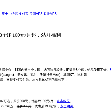
二
,
双十二特惠
,
支付宝
,
美国VPS
,
香港VPS
.
8个IP 100元/月起，站群福利
site数据中心，到国内节点少，国内访问速度较快，IP数量8个起，站群使用不错。
港(pangnet、新立讯、盈科、香港沙田电信)、韩国KT、洛杉矶
哥等众多机房，支持支付宝付款。本次具体优惠信息如下：
nux可选，
原价200元
，优惠后100元/月，
点击购买
。
Linux可选，
原价380元
，优惠后190元/月，
点击购买
。