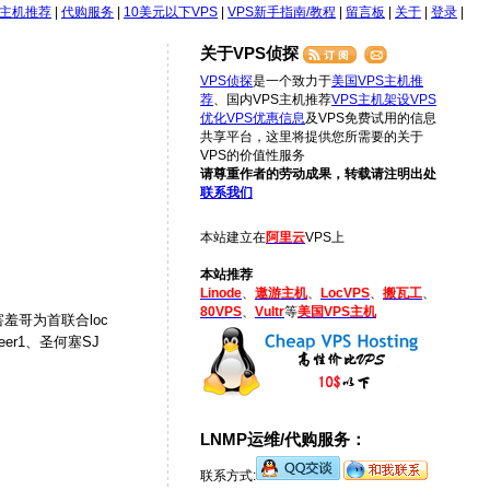
S主机推荐
|
代购服务
|
10美元以下VPS
|
VPS新手指南/教程
|
留言板
|
关于
|
登录
|
关于VPS侦探
VPS侦探
是一个致力于
美国VPS主机推
荐
、国内VPS主机推荐
VPS主机架设
VPS
优化
VPS优惠信息
及VPS免费试用的信息
共享平台，这里将提供您所需要的关于
VPS的价值性服务
请尊重作者的劳动成果，转载请注明出处
联系我们
本站建立在
阿里云
VPS上
本站推荐
Linode
、
遨游主机
、
LocVPS
、
搬瓦工
、
80VPS
、
Vultr
等
美国VPS主机
羞哥为首联合loc
er1、圣何塞SJ
LNMP运维/代购服务：
联系方式: