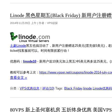
Linode 黑色星期五(Black Friday) 新用
2014年11月29日 上午 | 作者：VPS侦探
土豪Linode
黑五也搞活动了，新用户注册赠送25美元(需充值5美元)，
ticket找客服就可以。时间有限抓紧行动！
优惠码：
linode10
- 新用户送10美元加上黑五冲5美元再多送25美元。
教程可以参考上次：
https://www.vpser.net/coupons/linode-2014-july-c
查看全文 »
分类：
VPS优惠信息
|
评论(10)
Tags:
Black Friday
,
linode
,
Linode优惠码
80VPS 新上圣何塞机房 五折终身优惠 美国VPS 