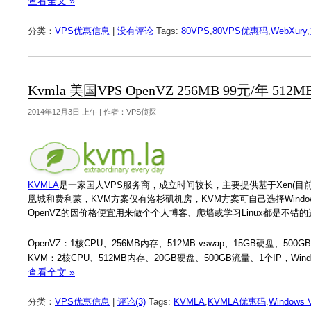
查看全文 »
分类：
VPS优惠信息
|
没有评论
Tags:
80VPS
,
80VPS优惠码
,
WebXury
,
Kvmla 美国VPS OpenVZ 256MB 99元/年 512MB
2014年12月3日 上午 | 作者：VPS侦探
KVMLA
是一家国人VPS服务商，成立时间较长，主要提供基于Xen(目前已
凰城和费利蒙，KVM方案仅有洛杉矶机房，KVM方案可自己选择Windows
OpenVZ的因价格便宜用来做个个人博客、爬墙或学习Linux都是不
OpenVZ：1核CPU、256MB内存、512MB vswap、15GB硬盘、500G
KVM：2核CPU、512MB内存、20GB硬盘、500GB流量、1个IP，Windo
查看全文 »
分类：
VPS优惠信息
|
评论(3)
Tags:
KVMLA
,
KVMLA优惠码
,
Windows 