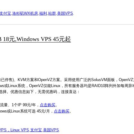
支付宝
,
洛杉矶WX机房
,
福利
,
站群
,
美国VPS
.
 18元,Windows VPS 45元起
停售)、KVM方案和OpenVZ方案。采用使用广泛的SolusVM面板，Open
或Linux系统，OpenVZ仅能Linux，所有服务器均是RAID10阵列外加每周
错的选择。优惠信息如下，无需优惠码，连接直达：
B流量、1个IP 99元/年，
点击购买
。
ws或Linux系统可选 45元/月，
点击购买
。
VPS，Linux VPS
,
支付宝
,
美国VPS
.