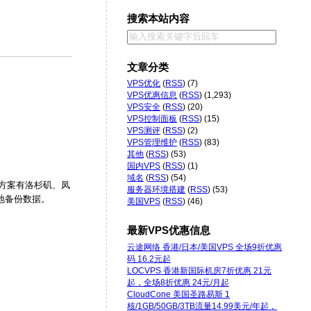
搜索本站内容
文章分类
VPS优化
(
RSS
) (7)
VPS优惠信息
(
RSS
) (1,293)
VPS安全
(
RSS
) (20)
VPS控制面板
(
RSS
) (15)
VPS测评
(
RSS
) (2)
VPS管理维护
(
RSS
) (83)
其他
(
RSS
) (53)
国内VPS
(
RSS
) (1)
域名
(
RSS
) (54)
VZ方案有洛杉矶、凤
服务器环境搭建
(
RSS
) (53)
异地备份数据。
美国VPS
(
RSS
) (46)
最新VPS优惠信息
云途网络 香港/日本/美国VPS 全场9折优惠
码 16.2元起
LOCVPS 香港新国际机房7折优惠 21元
起，全场8折优惠 24元/月起
CloudCone 美国圣路易斯 1
核/1GB/50GB/3TB流量14.99美元/年起，