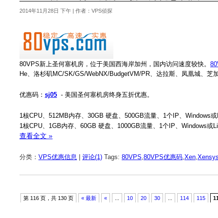
2014年11月28日 下午 | 作者：VPS侦探
80VPS新上圣何塞机房，位于美国西海岸加州，国内访问速度较快。
8
He、洛杉矶MC/SK/GS/WebNX/BudgetVM/PR、达拉斯、凤
优惠码：
sj05
- 美国圣何塞机房终身五折优惠。
1核CPU、512MB内存、30GB 硬盘、500GB流量、1个IP、Windows或
1核CPU、1GB内存、60GB 硬盘、1000GB流量、1个IP、Windows或L
查看全文 »
分类：
VPS优惠信息
|
评论(1)
Tags:
80VPS
,
80VPS优惠码
,
Xen
,
Xensy
第 116 页，共 130 页
« 最新
«
...
10
20
30
...
114
115
1