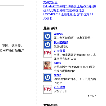
支持支付宝
EdgeNAT 2026年618特惠 全场VPS月付8
折 28元/月起 香港/美国/韩国可选
LOCVPS 618 全新改版 全场7折优惠 21
元/月起
最新评论
WePuu
隔三岔五就崩啊，这家不能用了
就人防挺好
nta、英国、德国等。
优惠价同意
管老用户还行新用户
VPS侦探
支持，但是需要更新acme.sh，具
体使用方法可以查
...
baidu
对照表以外的DNS服务商API要怎
么操作呢比如spa
...
zzzzz
locvps的网站打不开了，不是跑路
了吧？
VPS侦探
没货了，汗
下一页 »
友情链接