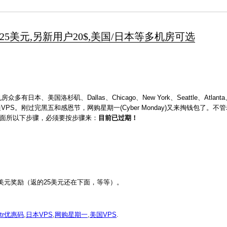
冲25送25美元,另新用户20$,美国/日本等多机房可选
日本、美国洛杉矶、Dallas、Chicago、New York、Seattle、Atla
PS。刚过完黑五和感恩节，网购星期一(Cyber Monday)又来掏钱包了。不
。下面所以下步骤，必须要按步骤来：
目前已过期！
+5美元奖励（返的25美元还在下面，等等）。
ltr优惠码
,
日本VPS
,
网购星期一
,
美国VPS
.