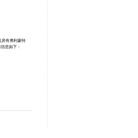
，机房有弗利蒙特
优惠信息如下：