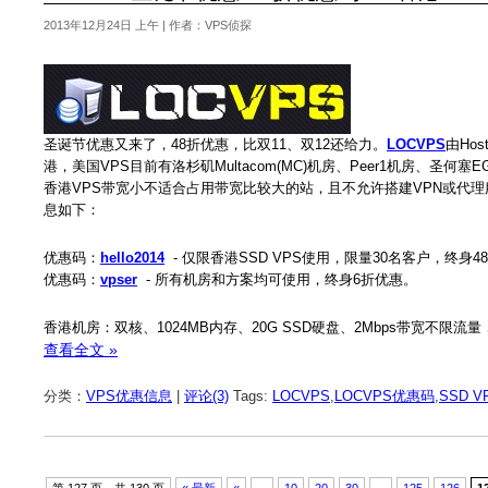
2013年12月24日 上午 | 作者：VPS侦探
圣诞节优惠又来了，48折优惠，比双11、双12还给力。
LOCVPS
由Ho
港，美国VPS目前有洛杉矶Multacom(MC)机房、Peer1机房、圣何
香港VPS带宽小不适合占用带宽比较大的站，且不允许搭建VPN或代理服务
息如下：
优惠码：
hello2014
- 仅限香港SSD VPS使用，限量30名客户，终身4
优惠码：
vpser
- 所有机房和方案均可使用，终身6折优惠。
香港机房：双核、1024MB内存、20G SSD硬盘、2Mbps带宽不限流量，可选
查看全文 »
分类：
VPS优惠信息
|
评论(3)
Tags:
LOCVPS
,
LOCVPS优惠码
,
SSD V