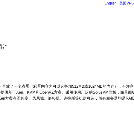
English
|
美国VP
蛋”
里放了一个彩蛋（彩蛋内容为可以选择加512MB或1024MB的内存），不注
供基于Xen、KVM和OpenVZ方案。采用使用广泛的SolusVM面板，而且
Xen方案有圣何塞、凤凰城、洛杉矶、达拉斯等机房可选，所有服务器均是RAID