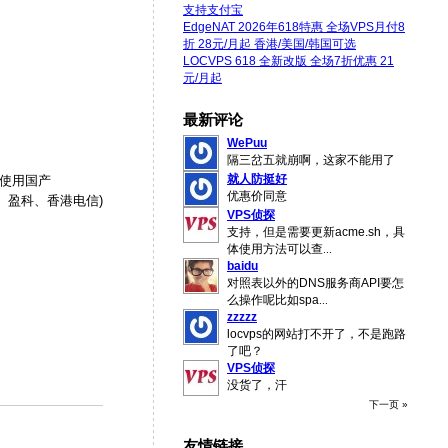
支持支付宝
EdgeNAT 2026年618特惠 全场VPS月付8
折 28元/月起 香港/美国/韩国可选
LOCVPS 618 全新改版 全场7折优惠 21
元/月起
最新评论
WePuu
隔三岔五就崩啊，这家不能用了
就人防挺好
，使用国产
优惠价同意
世界、盈科、香港电信)
VPS侦探
支持，但是需要更新acme.sh，具
体使用方法可以查
...
baidu
对照表以外的DNS服务商API要怎
么操作呢比如spa
...
zzzzz
locvps的网站打不开了，不是跑路
了吧？
VPS侦探
没货了，汗
下一页 »
友情链接