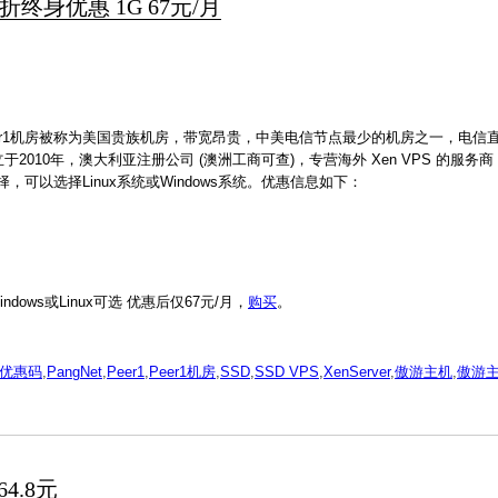
房4折终身优惠 1G 67元/月
peer1机房被称为美国贵族机房，带宽昂贵，中美电信节点最少的机房之一，电信
2010年，澳大利亚注册公司 (澳洲工商可查)，专营海外 Xen VPS 的服务
选择，可以选择Linux系统或Windows系统。优惠信息如下：
ndows或Linux可选 优惠后仅67元/月，
购买
。
st优惠码
,
PangNet
,
Peer1
,
Peer1机房
,
SSD
,
SSD VPS
,
XenServer
,
傲游主机
,
傲游
4.8元