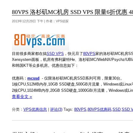
80VPS 洛杉矶MC机房 SSD VPS 限量6折优惠 
2013年12月29日 下午 | 作者：VPS侦探
目前很多商家都在搞
SSD VPS
，快元旦了
80VPS
家的洛杉矶MC机房S
Xensystem面板，机房有弗利蒙特He、洛杉矶MC/WebNX/Psychz/
和韩国KT等众多机房。优惠信息如下：
优惠码：
mcssd
- 仅限洛杉矶MC机房SSD系列可用，限量30台。
1核CPU,512MB内存,10GB SSD硬盘,500GB月流量，Windows或Li
2核CPU,1024MB内存,20GB SSD硬盘,1000GB/月流量，Windows或
查看全文 »
分类：
VPS优惠信息
|
评论(3)
Tags:
80VPS
,
80VPS优惠码
,
SSD
,
SSD 