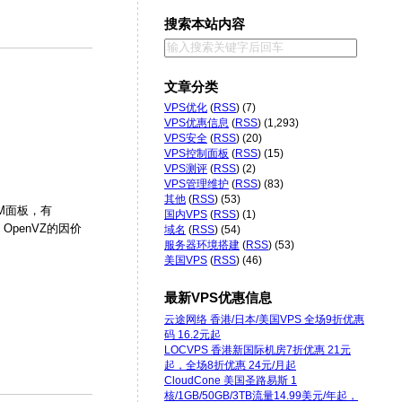
搜索本站内容
文章分类
VPS优化
(
RSS
) (7)
VPS优惠信息
(
RSS
) (1,293)
VPS安全
(
RSS
) (20)
VPS控制面板
(
RSS
) (15)
VPS测评
(
RSS
) (2)
VPS管理维护
(
RSS
) (83)
其他
(
RSS
) (53)
VM面板，有
国内VPS
(
RSS
) (1)
penVZ的因价
域名
(
RSS
) (54)
服务器环境搭建
(
RSS
) (53)
美国VPS
(
RSS
) (46)
最新VPS优惠信息
云途网络 香港/日本/美国VPS 全场9折优惠
码 16.2元起
LOCVPS 香港新国际机房7折优惠 21元
起，全场8折优惠 24元/月起
CloudCone 美国圣路易斯 1
核/1GB/50GB/3TB流量14.99美元/年起，