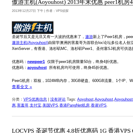
傲游主机(Aoyouhost) 2013年末优惠 peer1机
2013年12月27日 下午 | 作者：VPS侦探
圣诞节后又是元旦又有一大波的优惠来了，
遨游
新上了Peer1机房，
遨游主机(Aoyouhost)
由留学澳洲的害羞哥为首联合loc论坛多位名人创立于
XenServer，有香港、洛杉矶MC、洛杉矶Peer1、圣何塞SJ机房可供
优惠码：
newpeer1
仅限于peer1机房限量50台，终身4折优惠。
优惠码：
aoyouhost
所有机房均可使用，终身45折优惠。
Peer1机房：双核，1024MB内存，30GB硬盘、600GB流量、1个IP、Wi
查看全文 »
分类：
VPS优惠信息
|
没有评论
Tags:
Aoyohost
,
Aoyouhost
,
Aoyouho
惠
,
害羞哥
,
支付宝
,
美国VPS
,
香港PangNet机房
,
香港VPS
.
LOCVPS 圣诞节优惠 4.8折优惠码 1G 香港VPS 6