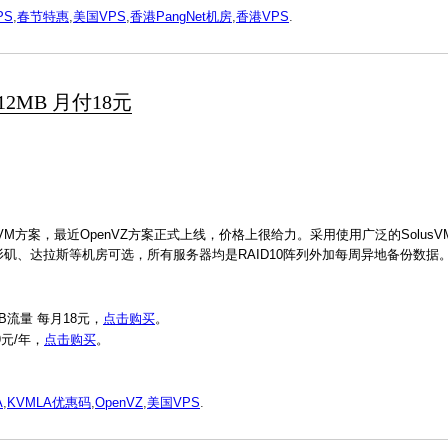
PS
,
春节特惠
,
美国VPS
,
香港PangNet机房
,
香港VPS
.
12MB 月付18元
M方案，最近OpenVZ方案正式上线，价格上很给力。采用使用广泛的Solus
杉矶、达拉斯等机房可选，所有服务器均是RAID10阵列外加每周异地备份数据。O
0GB流量 每月18元，
点击购买
。
9元/年，
点击购买
。
A
,
KVMLA优惠码
,
OpenVZ
,
美国VPS
.