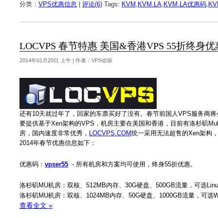
分类：
VPS优惠信息
|
评论(6)
Tags:
KVM
,
KVM.LA
,
KVM.LA优惠码
,
KV
LOCVPS 春节特惠 美国&香港VPS 55折终身
2014年01月20日 上午 | 作者：VPS侦探
还有10天就过年了，回家的车票买好了没有。春节前国人VPS服务商
要提供基于Xen架构的VPS，机房主要在美国和香港，目前有洛杉矶Multa
房，国内速度非常优秀，
LOCVPS.COM
统一采用无法超售的Xen架构，
2014年春节优惠信息如下：
优惠码：
vpser55
- 所有机房和方案均可使用，终身55折优惠。
洛杉矶MU机房：双核、512MB内存、30G硬盘、500GB流量，可选Linux
洛杉矶MU机房：双核、1024MB内存、50G硬盘、1000GB流量，可选Win
查看全文 »