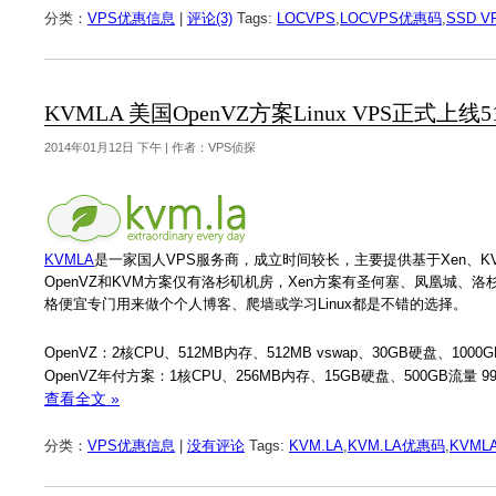
分类：
VPS优惠信息
|
评论(3)
Tags:
LOCVPS
,
LOCVPS优惠码
,
SSD V
KVMLA 美国OpenVZ方案Linux VPS正式上线5
2014年01月12日 下午 | 作者：VPS侦探
KVMLA
是一家国人VPS服务商，成立时间较长，主要提供基于Xen、KV
OpenVZ和KVM方案仅有洛杉矶机房，Xen方案有圣何塞、凤凰城、洛
格便宜专门用来做个个人博客、爬墙或学习Linux都是不错的选择。
OpenVZ：2核CPU、512MB内存、512MB vswap、30GB硬盘、100
OpenVZ年付方案：1核CPU、256MB内存、15GB硬盘、500GB流量 9
查看全文 »
分类：
VPS优惠信息
|
没有评论
Tags:
KVM.LA
,
KVM.LA优惠码
,
KVML