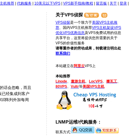
S主机推荐
|
代购服务
|
10美元以下VPS
|
VPS新手指南/教程
|
留言板
|
关于
|
登录
|
关于VPS侦探
VPS侦探
是一个致力于
美国VPS主机推
荐
、国内VPS主机推荐
VPS主机架设
VPS
优化
VPS优惠信息
及VPS免费试用的信息
共享平台，这里将提供您所需要的关于
VPS的价值性服务
请尊重作者的劳动成果，转载请注明出处
联系我们
本站建立在
阿里云
VPS上
本站推荐
Linode
、
遨游主机
、
LocVPS
、
搬瓦工
、
80VPS
、
Vultr
等
美国VPS主机
意的话会忽略，而且
面板已经集成到客户
10阵列外加每周
LNMP运维/代购服务：
联系方式: