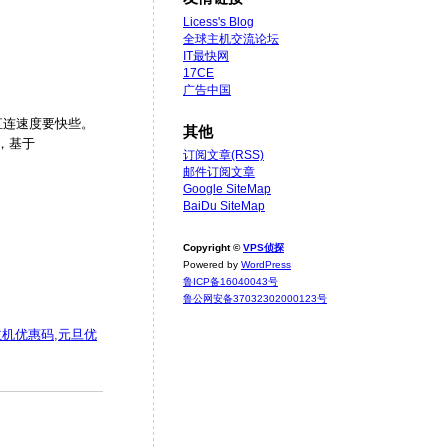
Licess's Blog
全球主机交流论坛
IT最快网
17CE
广告中国
直连速度要快些。
其他
商，基于
订阅文章(RSS)
邮件订阅文章
Google SiteMap
BaiDu SiteMap
Copyright ©
VPS侦探
Powered by
WordPress
鲁ICP备16040043号
鲁公网安备37032302000123号
主机优惠码
,
元旦优