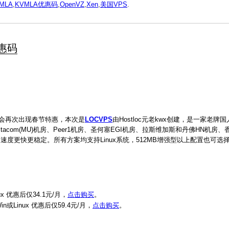
MLA
,
KVMLA优惠码
,
OpenVZ
,
Xen
,
美国VPS
.
优惠码
将会再次出现春节特惠，本次是
LOCVPS
由Hostloc元老kwx创建，是一家老牌
com(MU)机房、Peer1机房、圣何塞EGI机房、拉斯维加斯和丹佛HN机房、香港
速度更快更稳定。所有方案均支持Linux系统，512MB增强型以上配置也可选择W
 优惠后仅34.1元/月，
点击购买
。
或Linux 优惠后仅59.4元/月，
点击购买
。