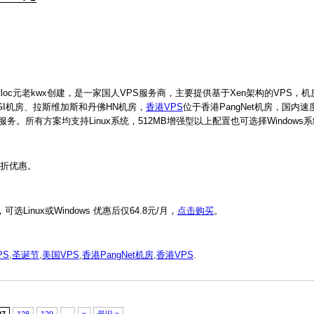
stloc元老kwx创建，是一家国人VPS服务商，主要提供基于Xen架构的VPS，
塞EGI机房、拉斯维加斯和丹佛HN机房，
香港VPS
位于香港PangNet机房，国内
。所有方案均支持Linux系统，512MB增强型以上配置也可选择Windows
8折优惠。
Linux或Windows 优惠后仅64.8元/月，
点击购买
。
PS
,
圣诞节
,
美国VPS
,
香港PangNet机房
,
香港VPS
.