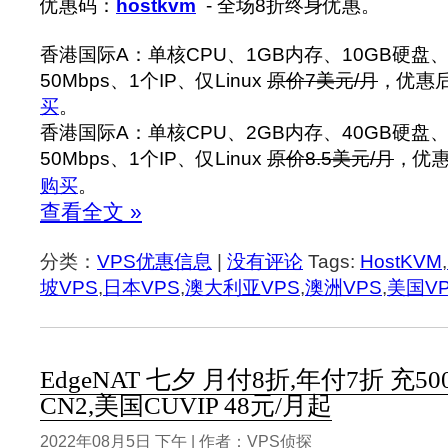
优惠码：
hostkvm
- 全场8折终身优惠。
香港国际A：单核CPU、1GB内存、10GB硬盘、
50Mbps、1个IP、仅Linux
原价7美元/月
，优惠后
买
。
香港国际A：单核CPU、2GB内存、40GB硬盘、
50Mbps、1个IP、仅Linux
原价8.5美元/月
，优惠
购买
。
查看全文 »
分类：
VPS优惠信息
|
没有评论
Tags:
HostKVM
,
坡VPS
,
日本VPS
,
澳大利亚VPS
,
澳洲VPS
,
美国V
EdgeNAT 七夕 月付8折,年付7折 充50
CN2,美国CUVIP 48元/月起
2022年08月5日 下午 | 作者：VPS侦探