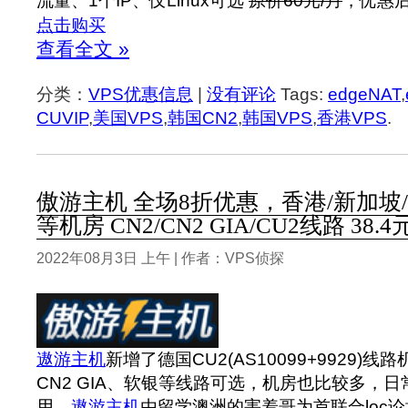
流量、1个IP、仅Linux可选
原价60元/月
，优惠后4
点击购买
查看全文 »
分类：
VPS优惠信息
|
没有评论
Tags:
edgeNAT
,
CUVIP
,
美国VPS
,
韩国CN2
,
韩国VPS
,
香港VPS
.
傲游主机 全场8折优惠，香港/新加坡/
等机房 CN2/CN2 GIA/CU2线路 38.
2022年08月3日 上午 | 作者：VPS侦探
遨游主机
新增了德国CU2(AS10099+9929)
CN2 GIA、软银等线路可选，机房也比较多，
用。
遨游主机
由留学澳洲的害羞哥为首联合loc