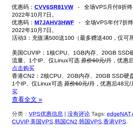
优惠码：
CVV6SR81VW
- 全场VPS月付8折
2022年10月7日。
优惠码：
M7JAHV3HWF
- 全场VPS年付7折
2022年10月7日。
活动3：充值满500送100（最多赠送400，仅可
美国CUVIP：1核CPU、1GB内存、20GB SSD硬
流量、1个IP、仅Linux可选
原价60元/月
，优惠后4
点击购买
香港CN2：2核CPU、2GB内存、20GB SSD硬
1个IP、仅Linux可选
原价60元/月
，优惠后48元/月
买
查看全文 »
分类：
VPS优惠信息
|
没有评论
Tags:
edgeNAT
,
CUVIP
,
美国VPS
,
韩国CN2
,
韩国VPS
,
香港VPS
.