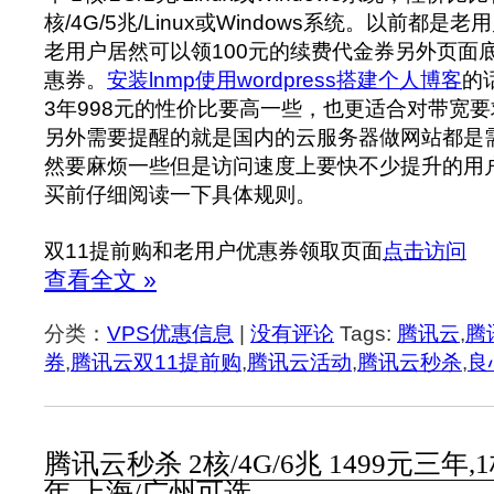
核/4G/5兆/Linux或Windows系统。以前都
老用户居然可以领100元的续费代金券另外页面
惠券。
安装lnmp使用wordpress搭建个人博客
的
3年998元的性价比要高一些，也更适合对带宽
另外需要提醒的就是国内的云服务器做网站都是
然要麻烦一些但是访问速度上要快不少提升的用
买前仔细阅读一下具体规则。
双11提前购和老用户优惠券领取页面
点击访问
查看全文 »
分类：
VPS优惠信息
|
没有评论
Tags:
腾讯云
,
腾
券
,
腾讯云双11提前购
,
腾讯云活动
,
腾讯云秒杀
,
良
腾讯云秒杀 2核/4G/6兆 1499元三年,1
年 上海/广州可选