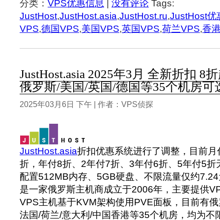
分类：
VPS优惠信息
|
没有评论
Tags:
JustHost
,
JustHost.asia
,
JustHost.ru
,
JustHost
VPS
,
德国VPS
,
美国VPS
,
英国VPS
,
荷兰VPS
,
香港
JustHost.asia 2025年3月 全新折扣 
俄罗斯/美国/英国/德国等35个机房可
2025年03月6日 下午 | 作者：VPS侦探
JustHost.asia
折扣优惠系统进行了调整，目前月
折，年付8折、2年付7折、3年付6折、5年付5
配置512MB内存、5GB硬盘、不限流量仅约7.24
是一家俄罗斯主机商成立于2006年，主要提供V
VPS主机基于KVM架构使用PVE面板，目前有俄罗
法国/荷兰/意大利/中国香港等35个机房，均为