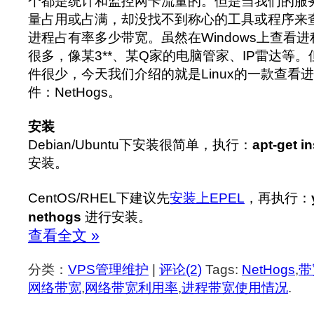
个都是统计和监控网卡流量的。但是当我们的服务
量占用或占满，却没找不到称心的工具或程序来
进程占有率多少带宽。虽然在Windows上查看
很多，像某3**、某Q家的电脑管家、IP雷达等。但
件很少，今天我们介绍的就是Linux的一款查看
件：NetHogs。
安装
Debian/Ubuntu下安装很简单，执行：
apt-get i
安装。
CentOS/RHEL下建议先
安装上EPEL
，再执行：
nethogs
进行安装。
查看全文 »
分类：
VPS管理维护
|
评论(2)
Tags:
NetHogs
,
带
网络带宽
,
网络带宽利用率
,
进程带宽使用情况
.