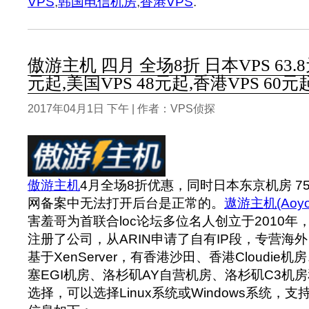
VPS
,
韩国电信机房
,
香港VPS
.
傲游主机 四月 全场8折 日本VPS 63.8
元起,美国VPS 48元起,香港VPS 60元
2017年04月1日 下午 | 作者：VPS侦探
傲游主机
4月全场8折优惠，同时日本东京机房 7
网备案中无法打开后台是正常的。
遨游主机(Aoyou
害羞哥为首联合loc论坛多位名人创立于2010
注册了公司，从ARIN申请了自有IP段，专营海外 X
基于XenServer，有香港沙田、香港Cloudie机
塞EGI机房、洛杉矶AY自营机房、洛杉矶C3机
选择，可以选择Linux系统或Windows系统，