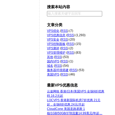
搜索本站内容
文章分类
VPS优化
(
RSS
) (7)
VPS优惠信息
(
RSS
) (1,293)
VPS安全
(
RSS
) (20)
VPS控制面板
(
RSS
) (15)
VPS测评
(
RSS
) (2)
VPS管理维护
(
RSS
) (83)
其他
(
RSS
) (53)
国内VPS
(
RSS
) (1)
域名
(
RSS
) (54)
服务器环境搭建
(
RSS
) (53)
美国VPS
(
RSS
) (46)
最新VPS优惠信息
云途网络 香港/日本/美国VPS 全场9折优惠
码 16.2元起
LOCVPS 香港新国际机房7折优惠 21元
起，全场8折优惠 24元/月起
CloudCone 美国圣路易斯 1
核/1GB/50GB/3TB流量14.99美元/年起，