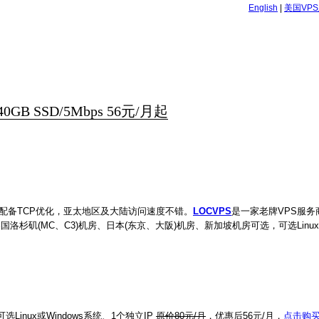
English
|
美国VP
B SSD/5Mbps 56元/月起
配备TCP优化，亚太地区及大陆访问速度不错。
LOCVPS
是一家老牌VPS服
杉矶(MC、C3)机房、日本(东京、大阪)机房、新加坡机房可选，可选Linux/W
Linux或Windows系统、1个独立IP
原价80元/月
，优惠后56元/月，
点击购