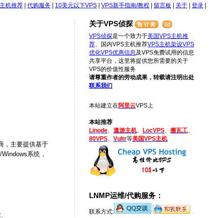
S主机推荐
|
代购服务
|
10美元以下VPS
|
VPS新手指南/教程
|
留言板
|
关于
|
登录
|
关于VPS侦探
VPS侦探
是一个致力于
美国VPS主机推
荐
、国内VPS主机推荐
VPS主机架设
VPS
优化
VPS优惠信息
及VPS免费试用的信息
共享平台，这里将提供您所需要的关于
VPS的价值性服务
请尊重作者的劳动成果，转载请注明出处
联系我们
本站建立在
阿里云
VPS上
本站推荐
Linode
、
遨游主机
、
LocVPS
、
搬瓦工
、
80VPS
、
Vultr
等
美国VPS主机
务商，主要提供基于
indows系统，
LNMP运维/代购服务：
联系方式:
买
。