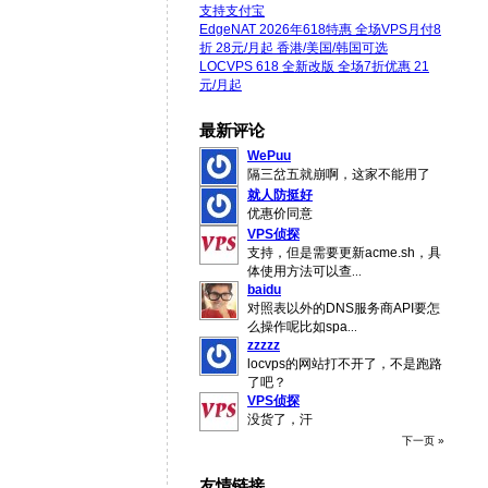
支持支付宝
EdgeNAT 2026年618特惠 全场VPS月付8
折 28元/月起 香港/美国/韩国可选
LOCVPS 618 全新改版 全场7折优惠 21
元/月起
最新评论
WePuu
隔三岔五就崩啊，这家不能用了
就人防挺好
优惠价同意
VPS侦探
支持，但是需要更新acme.sh，具
体使用方法可以查
...
baidu
对照表以外的DNS服务商API要怎
么操作呢比如spa
...
zzzzz
locvps的网站打不开了，不是跑路
了吧？
VPS侦探
没货了，汗
下一页 »
友情链接