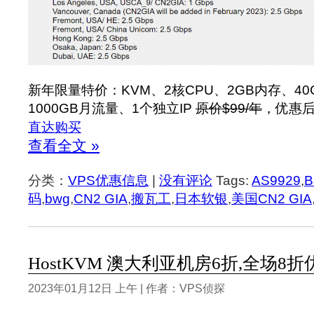
新年限量特价：KVM、2核CPU、2GB内存、40G
1000GB月流量、1个独立IP
原价$99/年
，优惠后9
直达购买
查看全文 »
分类：
VPS优惠信息
|
没有评论
Tags:
AS9929
,
B
码
,
bwg
,
CN2 GIA
,
搬瓦工
,
日本软银
,
美国CN2 GIA
HostKVM 澳大利亚机房6折,全场8折优
2023年01月12日 上午 | 作者：VPS侦探