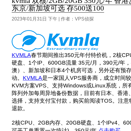
kvmla 双核/2GB/20GB 350元/年
东京/新加坡可选 存500送100
2023年01月31日 下午 | 作者：VPS侦探
KVMLA
春节期间推出350元年付特价机，2核CPU
硬盘、1个IP、600GB流量 35元/月，390元
澳）、新加坡和日本4个机房可选，另外还有预存5
动。
KVMLA
是一家国人VPS服务商，成立时间
KVM方案VPS、支持Windows或Linux系统，所
阵列外加每周异地备份数据，目前有日本、香港
选择，支持支付宝付款，购买前阅读TOS。注意特
退款。
2核CPU、2GB内存、20GB硬盘、1个IPv4、6
可开工单重置一次统计)，350元/年
点击购买