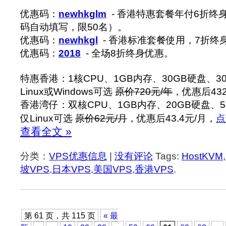
优惠码：
newhkglm
- 香港特惠套餐年付6折终
码自动填写，限50名）。
优惠码：
newhkgl
- 香港标准套餐使用，7折终
优惠码：
2018
- 全场8折终身优惠。
特惠香港：1核CPU、1GB内存、30GB硬盘、30
Linux或Windows可选
原价720元/年
，优惠后43
香港湾仔：双核CPU、1GB内存、20GB硬盘、5
仅Linux可选
原价62元/月
，优惠后43.4元/月，
点
查看全文 »
分类：
VPS优惠信息
|
没有评论
Tags:
HostKVM
,
坡VPS
,
日本VPS
,
美国VPS
,
香港VPS
.
第 61 页，共 115 页
« 最