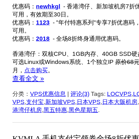
优惠码：
newhkgl
- 香港湾仔、新加坡机房7折
可用，有效期至30日。
优惠码：
1123
- "年付特惠系列"专享7折优惠码，
可用。
优惠码：
2018
- 全场8折终身通用优惠码。
香港湾仔：双核CPU、1GB内存、40GB SSD硬
可选Linux或Windows系统、1个独立IP
原价68元
月，
点击购买
。
查看全文 »
分类：
VPS优惠信息
|
评论(3)
Tags:
LOCVPS
,
L
VPS
,
支付宝
,
新加坡VPS
,
日本VPS
,
日本大阪机房
,
港湾仔机房
,
黑五特惠
,
黑色星期五
.
KVMLA 手机支付宝领券全场8折优惠 