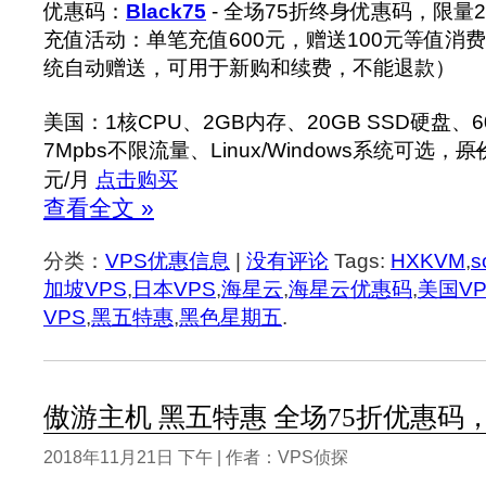
优惠码：
Black75
- 全场75折终身优惠码，限量
充值活动：单笔充值600元，赠送100元等值消
统自动赠送，可用于新购和续费，不能退款）
美国：1核CPU、2GB内存、20GB SSD硬盘、600
7Mpbs不限流量、Linux/Windows系统可选，
原
元/月
点击购买
查看全文 »
分类：
VPS优惠信息
|
没有评论
Tags:
HXKVM
,
s
加坡VPS
,
日本VPS
,
海星云
,
海星云优惠码
,
美国VP
VPS
,
黑五特惠
,
黑色星期五
.
傲游主机 黑五特惠 全场75折优惠码，充
2018年11月21日 下午 | 作者：VPS侦探