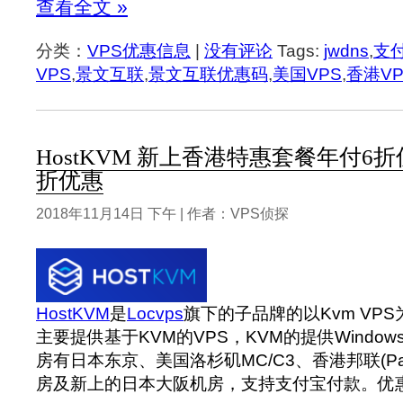
查看全文 »
分类：
VPS优惠信息
|
没有评论
Tags:
jwdns
,
支
VPS
,
景文互联
,
景文互联优惠码
,
美国VPS
,
香港VP
HostKVM 新上香港特惠套餐年付6
折优惠
2018年11月14日 下午 | 作者：VPS侦探
HostKVM
是
Locvps
旗下的子品牌的以Kvm VP
主要提供基于KVM的VPS，KVM的提供Window
房有日本东京、美国洛杉矶MC/C3、香港邦联(Pa
房及新上的日本大阪机房，支持支付宝付款。‍优