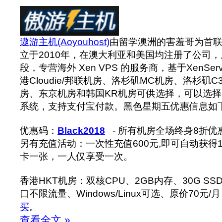
遨游主机(Aoyouhost)
由留学澳洲的害羞哥为首联
立于2010年，在澳大利亚和美国均注册了公司，从
段，专营海外 Xen VPS 的服务商，基于XenSe
港Cloudie/邦联机房、洛杉矶MC机房、洛杉矶
房、东京机房和韩国KR机房可供选择，可以选择Lin
系统，支持支付宝付款。黑色星期五优惠信息如
优惠码：
Black2018
- 所有机房全场终身8折优
另有充值活动：一次性充值600元,即可自动获得1
卡一张，一人仅享受一次。
香港HKT机房：双核CPU、2GB内存、30G SS
口不限流量、Windows/Linux可选、
原价70元/月
买
。
查看全文 »