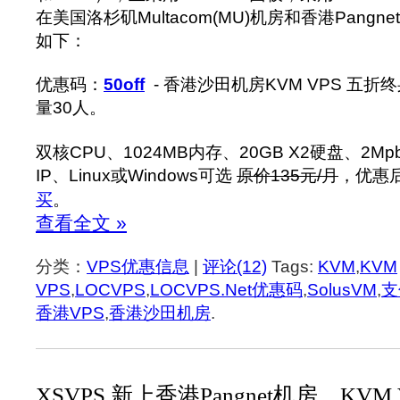
在美国洛杉矶Multacom(MU)机房和香港Pang
如下：
优惠码：
50off
- 香港沙田机房KVM VPS 五
量30人。
双核CPU、1024MB内存、20GB X2硬盘、2Mpb
IP、Linux或Windows可选
原价135元/月
，优惠后
买
。
查看全文 »
分类：
VPS优惠信息
|
评论(12)
Tags:
KVM
,
KVM
VPS
,
LOCVPS
,
LOCVPS.Net优惠码
,
SolusVM
,
支
香港VPS
,
香港沙田机房
.
XSVPS 新上香港Pangnet机房，KVM