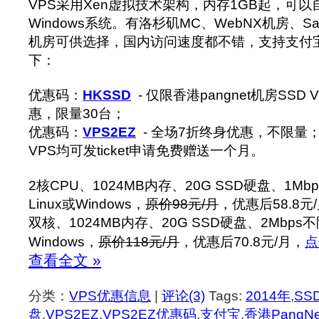
VPS采用Xen虚拟技术架构，内存1GB起，可以自
Windows系统。有洛杉矶MC、WebNX机房、San 
机房可供选择，国内访问速度都不错，支持支付
下：
优惠码：
HKSSD
- 仅限香港pangnet机房SSD
惠，限量30台；
优惠码：
VPS2EZ
- 全场7折终身优惠，不限量
VPS均可发ticket申请免费赠送一个月。
2核CPU、1024MB内存、20G SSD硬盘、1M
Linux或Windows，
原价98元/月
，优惠后58.8元
双核、1024MB内存、20G SSD硬盘、2Mbps
Windows，
原价118元/月
，优惠后70.8元/月，
点
查看全文 »
分类：
VPS优惠信息
|
评论(3)
Tags:
2014年
,
SS
盘
,
VPS2EZ
,
VPS2EZ优惠码
,
支付宝
,
香港PangN