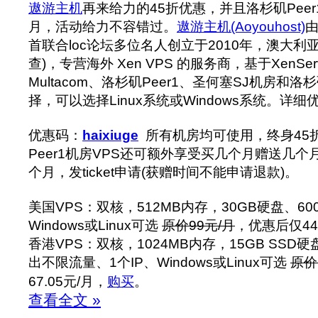
遨游主机
再来给力的45折优惠，并且洛杉矶Pee
月，活动给力不容错过。
遨游主机(Aoyouhost)
首联合loc论坛多位名人创立于2010年，澳大利
查)，专营海外 Xen VPS 的服务商，基于XenS
Multacom、洛杉矶Peer1、圣何塞SJ机房和
择，可以选择Linux系统或Windows系统。详
优惠码：
haixiuge
所有机房均可使用，终身45
Peer1机房VPS还可额外享受买几个月赠送几个
个月，发ticket申请(获赠时间不能申请退款)。
美国VPS：双核，512MB内存，30GB硬盘、60
Windows或Linux可选
原价99元/月
，优惠后仅44
香港VPS：双核，1024MB内存，15GB SSD硬盘、
出不限流量、1个IP、Windows或Linux可选
原价
67.05元/月，
购买
。
查看全文 »