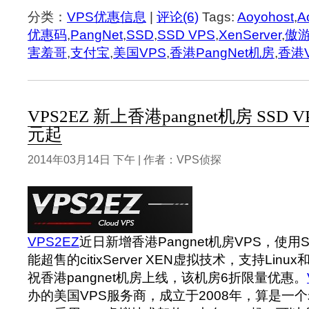
分类：
VPS优惠信息
|
评论(6)
Tags:
Aoyohost
,
A
优惠码
,
PangNet
,
SSD
,
SSD VPS
,
XenServer
,
傲
害羞哥
,
支付宝
,
美国VPS
,
香港PangNet机房
,
香港
VPS2EZ 新上香港pangnet机房 SSD V
元起
2014年03月14日 下午 | 作者：VPS侦探
VPS2EZ
近日新增香港Pangnet机房VPS，使
能超售的citixServer XEN虚拟技术，支持Linu
祝香港pangnet机房上线，该机房6折限量优惠。
办的美国VPS服务商，成立于2008年，算是一个