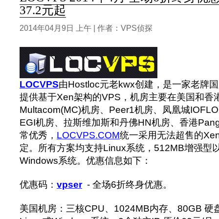
37.2元起
2014年04月9日 上午 | 作者：VPS侦探
LOCVPS
由Hostloc元老kwx创建，是一家老牌
提供基于Xen架构的VPS，机房主要在美国和香
Multacom(MC)机房、Peer1机房、凤凰城IOFL
EGI机房、拉斯维加斯和丹佛HN机房、香港Pan
常优秀，
LOCVPS.COM
统一采用无法超售的Xe
定。所有方案均支持Linux系统，512MB增强
Windows系统。优惠信息如下：
优惠码：
vpser
- 全场6折终身优惠。
美国机房：三核CPU、1024MB内存、80GB 硬