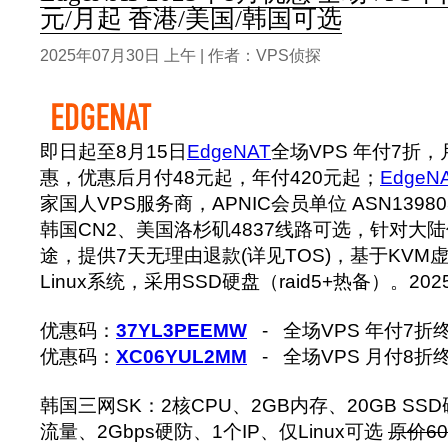
元/月起 香港/美国/韩国可选
2025年07月30日 上午 | 作者：VPS侦探
即日起至8月15日
EdgeNAT
全场VPS 年付7折
惠，优惠后月付48元起，年付420元起；
EdgeN
家国人VPS服务商，APNIC会员单位 ASN139
韩国CN2、美国洛杉矶4837线路可选，针对大
途，提供7天无理由退款(详见TOS)，基于KVM虚拟
Linux系统，采用SSD硬盘（raid5+热备）。2
优惠码：
37YL3PEEMW
- 全场VPS 年付7折
优惠码：
XC06YUL2MM
- 全场VPS 月付8折
韩国三网SK：2核CPU、2GB内存、20GB SSD硬
流量、2Gbps硬防、1个IP、仅Linux可选
原价60