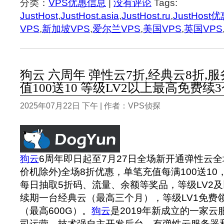
分类：
VPS优惠信息
|
没有评论
Tags:
JustHost
,
JustHost.asia
,
JustHost.ru
,
JustHost
VPS
,
新加坡VPS
,
爱尔兰VPS
,
美国VPS
,
英国VPS
狗云 六周年 弹性云7折,经典云8折,服
值100送10 等级LV2以上最高免费续
2025年07月22日 下午 | 作者：VPS侦探
狗云
6周年即日起至7月27日全场新开通弹性云全
价机除外)全场8折优惠，单笔充值每满100送1
每日抽取5折码、流量、余额等奖品，等级LV2
续期一台经典云（最高三个月），等级LV1免费
（最高600G）。
狗云
是2019年新成立的一家
司运营，技术强自主开发后台，有弹性云服务器