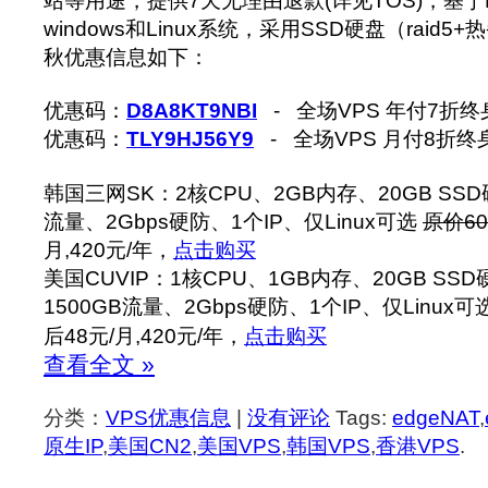
站等用途，提供7天无理由退款(详见TOS)，基于
windows和Linux系统，采用SSD硬盘（raid5
秋优惠信息如下：
优惠码：
D8A8KT9NBI
- 全场VPS 年付7折
优惠码：
TLY9HJ56Y9
- 全场VPS 月付8折终
韩国三网SK：2核CPU、2GB内存、20GB SSD硬
流量、2Gbps硬防、1个IP、仅Linux可选
原价60
月,420元/年，
点击购买
美国CUVIP：1核CPU、1GB内存、20GB SSD
1500GB流量、2Gbps硬防、1个IP、仅Linux可
后48元/月,420元/年，
点击购买
查看全文 »
分类：
VPS优惠信息
|
没有评论
Tags:
edgeNAT
,
原生IP
,
美国CN2
,
美国VPS
,
韩国VPS
,
香港VPS
.