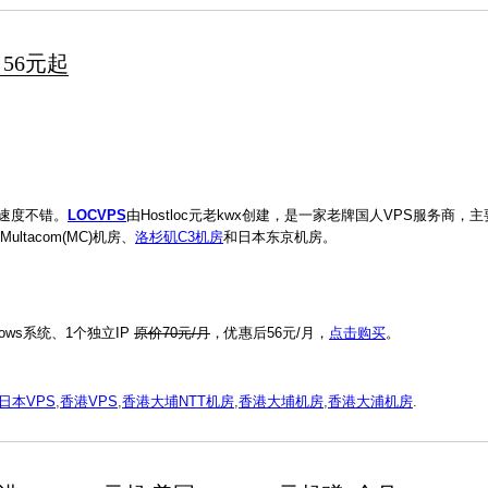
 56元起
看速度不错。
LOCVPS
由Hostloc元老kwx创建，是一家老牌国人VPS服务商，
ltacom(MC)机房、
洛杉矶C3机房
和日本东京机房。
dows系统、1个独立IP
原价70元/月
，优惠后56元/月，
点击购买
。
日本VPS
,
香港VPS
,
香港大埔NTT机房
,
香港大埔机房
,
香港大浦机房
.