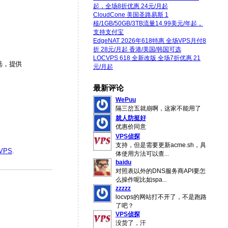
起，全场8折优惠 24元/月起
CloudCone 美国圣路易斯 1
核/1GB/50GB/3TB流量14.99美元/年起，
支持支付宝
EdgeNAT 2026年618特惠 全场VPS月付8
折 28元/月起 香港/美国/韩国可选
LOCVPS 618 全新改版 全场7折优惠 21
选，提供
元/月起
最新评论
WePuu
隔三岔五就崩啊，这家不能用了
就人防挺好
优惠价同意
VPS侦探
支持，但是需要更新acme.sh，具
VPS
.
体使用方法可以查
...
baidu
对照表以外的DNS服务商API要怎
么操作呢比如spa
...
zzzzz
locvps的网站打不开了，不是跑路
了吧？
VPS侦探
没货了，汗