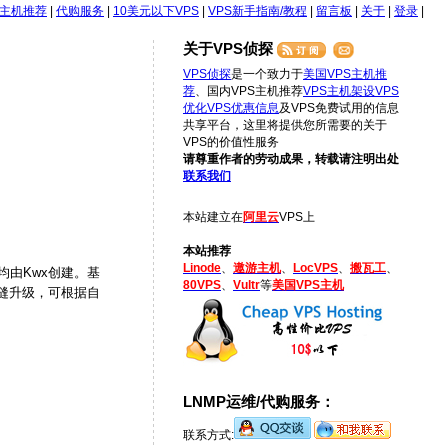
S主机推荐
|
代购服务
|
10美元以下VPS
|
VPS新手指南/教程
|
留言板
|
关于
|
登录
|
关于VPS侦探
VPS侦探
是一个致力于
美国VPS主机推
荐
、国内VPS主机推荐
VPS主机架设
VPS
优化
VPS优惠信息
及VPS免费试用的信息
共享平台，这里将提供您所需要的关于
VPS的价值性服务
请尊重作者的劳动成果，转载请注明出处
联系我们
本站建立在
阿里云
VPS上
本站推荐
Linode
、
遨游主机
、
LocVPS
、
搬瓦工
、
均由Kwx创建。基
80VPS
、
Vultr
等
美国VPS主机
持无缝升级，可根据自
LNMP运维/代购服务：
联系方式: