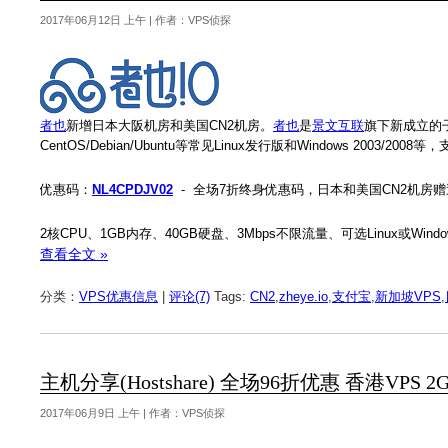
2017年06月12日 上午 | 作者：VPS侦探
者也
新增日本大阪机房和美国CN2机房。
者也
是
景文互联
旗下新成立的
CentOS/Debian/Ubuntu等常见Linux发行版和Windows 2003/20
优惠码：
NL4CPDJV02
- 全场7折终身优惠码，日本和美国CN2机房赠
2核CPU、1GB内存、40GB硬盘、3Mbps不限流量、可选Linux或Wind
查看全文 »
分类：
VPS优惠信息
|
评论(7)
Tags:
CN2
,
zheye.io
,
支付宝
,
新加坡VPS
,
主机分享(Hostshare) 全场96折优惠 香港VPS 2G,2
2017年06月9日 上午 | 作者：VPS侦探