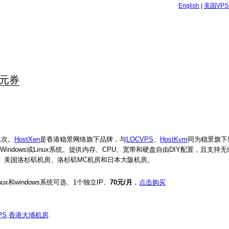
English
|
美国VP
0元券
1次。
HostXen
是香港稳景网络旗下品牌，与
LOCVPS
、
HostKvm
同为稳景旗下
建，可选Windows或Linux系统。提供内存、CPU、宽带和硬盘自由DIY配置，且支
、美国洛杉矶机房、洛杉矶MC机房和日本大阪机房。
ux和windows系统可选、1个独立IP、
70元/月
，
点击购买
PS
,
香港大埔机房
.