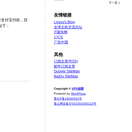
下一页 »
友情链接
支持支付宝付款，目
Licess's Blog
如下：
全球主机交流论坛
IT最快网
17CE
广告中国
其他
订阅文章(RSS)
邮件订阅文章
Google SiteMap
BaiDu SiteMap
Copyright ©
VPS侦探
Powered by
WordPress
鲁ICP备16040043号
鲁公网安备37032302000123号