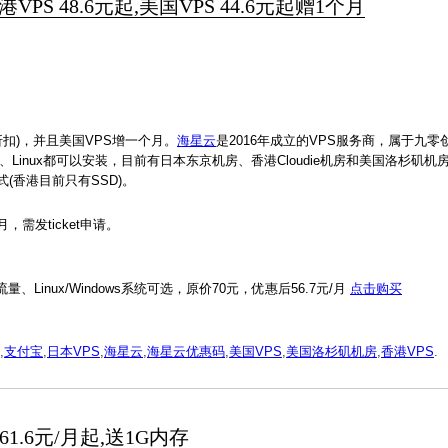
港VPS 48.6元起,美国VPS 44.6元起赠1个月
折扣)，并且美国VPS增一个月。
海星云
是2016年成立的VPS服务商，属于九
、Linux都可以安装，目前有日本东京机房、香港Cloudie机房和美国洛杉矶机
(香港目前只有SSD)。
需发ticket申请。
限流量、Linux/Windows系统可选，原价70元，优惠后56.7元/月
点击购买
,
支付宝
,
日本VPS
,
海星云
,
海星云优惠码
,
美国VPS
,
美国洛杉矶机房
,
香港VPS
.
1.6元/月起,送1G内存