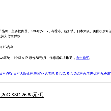
子品牌，主要提供基于KVM的VPS，有香港、新加坡、日本大阪、美国机房可
08等，支持支付宝付款。
送1G内存。
ows系统、1个独立IP
原价88元/月
，优惠后
61.6元/月
，
点击购买
。
日本VPS
,
日本大阪机房
,
美国VPS
,
者也
,
者也IO
,
者也IO优惠码
,
者也优惠码
,
香港
0G SSD 26.88元/月