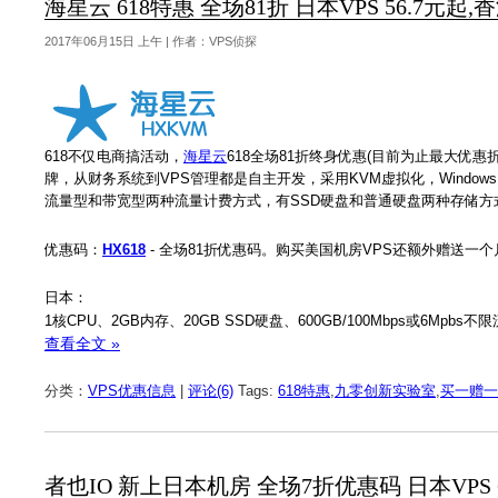
海星云 618特惠 全场81折 日本VPS 56.7元起,香
2017年06月15日 上午 | 作者：VPS侦探
618不仅电商搞活动，
海星云
618全场81折终身优惠(目前为止最大优惠
牌，从财务系统到VPS管理都是自主开发，采用KVM虚拟化，Windows
流量型和带宽型两种流量计费方式，有SSD硬盘和普通硬盘两种存储方式
优惠码：
HX618
- 全场81折优惠码。购买美国机房VPS还额外赠送一个月，
日本：
1核CPU、2GB内存、20GB SSD硬盘、600GB/100Mbps或6Mpbs不
查看全文 »
分类：
VPS优惠信息
|
评论(6)
Tags:
618特惠
,
九零创新实验室
,
买一赠一
者也IO 新上日本机房 全场7折优惠码 日本VPS 6