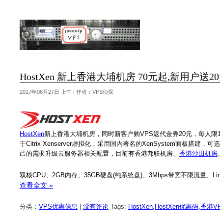
HostXen 新上香港大埔机房 70元起,新用户送2
2017年06月27日 上午 | 作者：VPS侦探
HostXen
新上香港大埔机房，同时新客户购VPS返代金券20元，每人限
于Citrix Xenserver虚拟化，采用国内著名的XenSystem面板搭
己的需求升级云服务器相关配置，目前有香港邦联机房、
香港沙田机房
双核CPU、2GB内存、35GB硬盘(纯系统盘)、3Mbps带宽不限流量、Lin
查看全文 »
分类：
VPS优惠信息
|
没有评论
Tags:
HostXen
,
HostXen优惠码
,
香港V