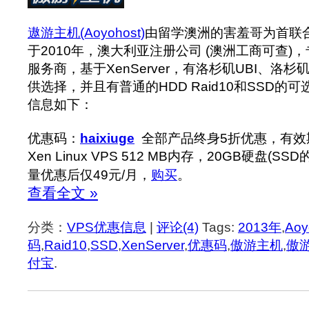
遨游主机(Aoyohost)
由留学澳洲的害羞哥为首联合
于2010年，澳大利亚注册公司 (澳洲工商可查)，专营
服务商，基于XenServer，有洛杉矶UBI、洛杉
供选择，并且有普通的HDD Raid10和SSD的可
信息如下：
优惠码：
haixiuge
全部产品终身5折优惠，有效期
Xen Linux VPS 512 MB内存，20GB硬盘(SS
量优惠后仅49元/月，
购买
。
查看全文 »
分类：
VPS优惠信息
|
评论(4)
Tags:
2013年
,
Aoy
码
,
Raid10
,
SSD
,
XenServer
,
优惠码
,
傲游主机
,
傲
付宝
.