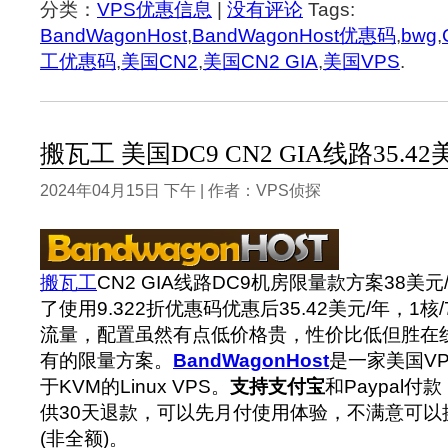
分类：
VPS优惠信息
|
没有评论
Tags:
BandWagonHost
,
BandWagonHost优惠码
,
bwg
,
工优惠码
,
美国CN2
,
美国CN2 GIA
,
美国VPS
.
搬瓦工 美国DC9 CN2 GIA线路35.42
2024年04月15日 下午 | 作者：VPS侦探
搬瓦工
CN2 GIA线路DC9机房限量款方案38美
了使用9.322折优惠码优惠后35.42美元/年，1核/76
流量，配置虽然有点低价格贵，性价比低但胜在
有的限量方案。
BandWagonHost
是一家美国V
于KVM的Linux VPS。
支持支付宝
和Paypal
供30天退款，可以先月付使用体验，不满意可以
(非全额)。