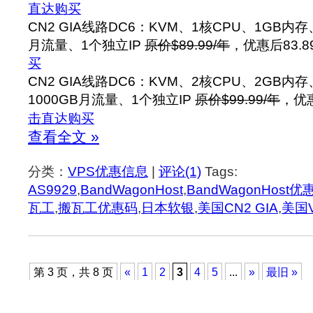
直达购买
CN2 GIA线路DC6：KVM、1核CPU、1GB内存
月流量、1个独立IP
原价$89.99/年
，优惠后83.8
买
CN2 GIA线路DC6：KVM、2核CPU、2GB内
1000GB月流量、1个独立IP
原价$99.99/年
，优惠
击直达购买
查看全文 »
分类：
VPS优惠信息
|
评论(1)
Tags:
AS9929
,
BandWagonHost
,
BandWagonHost优
瓦工
,
搬瓦工优惠码
,
日本软银
,
美国CN2 GIA
,
美国
第 3 页，共 8 页
«
1
2
3
4
5
...
»
最旧 »