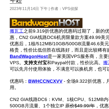
2023年11月14日 下午 | 作者：VPS侦探
搬瓦工
之前9.319折优惠的优惠码过期了，新的优
惠，CN2 GIA线路DC6机房限量款方案49.99美元
优惠后，1核/512MB/10GB/500GB流量46.
格贵，性价比低但胜在线路好，而且是比较稀有
BandWagonHost
是一家美国VPS服务商，主要提
VPS。
支持支付宝
和Paypal付款，性价比高。
搬
可以先月付使用体验，不满意可以换机房，也可以
优惠码：
BWHCCNCXVV
- 全场9.322折优
用。
CN2 GIA线路DC6：KVM、1核CPU、512MB
500GB月流量、1个独立IP
原价$49.99/年
，优惠