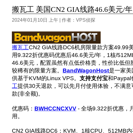
搬瓦工 美国CN2 GIA线路46.6美元/
2024年01月10日 上午 | 作者：VPS侦探
搬瓦工
CN2 GIA线路DC6机房限量款方案49.9
用9.322折优惠码优惠后46.6美元/年，1核/512MB
46.6美元，配置虽然有点低价格贵，性价比低
较稀有的限量方案。
BandWagonHost
是一家美
供基于KVM的Linux VPS。
支持支付宝
和Payp
工
提供30天退款，可以先月付使用体验，不满意
款(非全额)。
优惠码：
BWHCCNCXVV
- 全场9.322折优
用。
CN2 GIA线路DC6：KVM、1核CPU、512MB