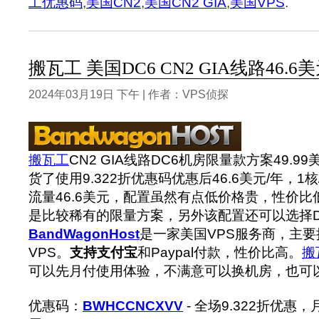
工优惠码
,
美国CN2
,
美国CN2 GIA
,
美国VPS
.
搬瓦工 美国DC6 CN2 GIA线路46.6
2024年03月19日 下午 | 作者：VPS侦探
搬瓦工
CN2 GIA线路DC6机房限量款方案49.9
货了使用9.322折优惠码优惠后46.6美元/年，1核/51
流量46.6美元，配置虽然有点低价格贵，性价
是比较稀有的限量方案，另外该配置还可以选择D
BandWagonHost
是一家美国VPS服务商，主要提
VPS。
支持支付宝
和Paypal付款，性价比高。
搬
可以先月付使用体验，不满意可以换机房，也可以
优惠码：
BWHCCNCXVV
- 全场9.322折优