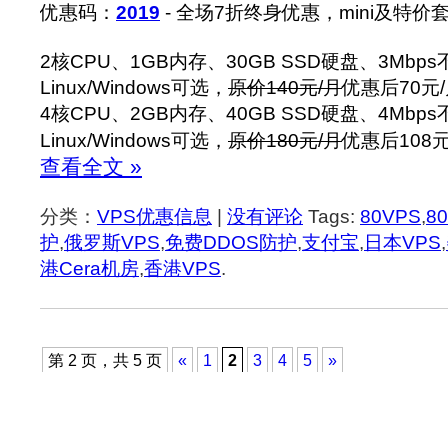
优惠码：
2019
- 全场7折终身优惠，mini及特价
2核CPU、1GB内存、30GB SSD硬盘、3Mbp
Linux/Windows可选，
原价140元/月
优惠后70元
4核CPU、2GB内存、40GB SSD硬盘、4Mbp
Linux/Windows可选，
原价180元/月
优惠后108
查看全文 »
分类：
VPS优惠信息
|
没有评论
Tags:
80VPS
,
8
护
,
俄罗斯VPS
,
免费DDOS防护
,
支付宝
,
日本VPS
,
港Cera机房
,
香港VPS
.
第 2 页，共 5 页
«
1
2
3
4
5
»