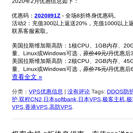
2020年2月优惠信息如下：
优惠码：
2020II91Z
- 全场8折终身优惠码。
活动2：充值300以上返送20%，充值1000以上
联系客服索取。
美国拉斯维加斯高防：1核CPU、1GB内存、20G
量、Linux或Windows可选，
原价49元/月
优惠后3
美国拉斯维加斯高防：2核CPU、2GB内存、45G
量、Linux或Windows可选，
原价75元/月
优惠后6
查看全文 »
分类：
VPS优惠信息
|
没有评论
Tags:
DDOS防
护
,
双程CN2
,
日本softbank
,
日本VPS
,
极客主机
,
极
VPS
,
香港VPS
,
高防VPS
.