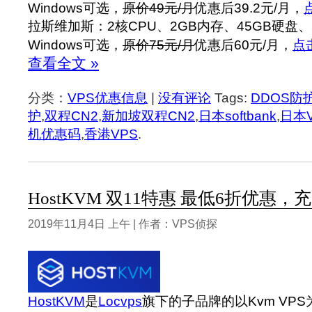
Windows可选，
原价49元/月
优惠后39.2元/月，
拉斯维加斯：2核CPU、2GB内存、45GB硬盘、5
Windows可选，
原价75元/月
优惠后60元/月，
点
查看全文 »
分类：
VPS优惠信息
|
没有评论
Tags:
DDOS防
护
,
双程CN2
,
新加坡双程CN2
,
日本softbank
,
日本
机优惠码
,
香港VPS
.
HostKVM 双11特惠 最低6折优惠，充
2019年11月4日 上午 | 作者：VPS侦探
HostKVM
是
Locvps
旗下的子品牌的以Kvm VP