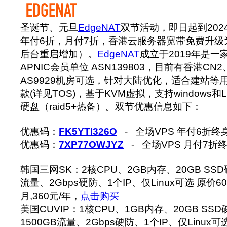
圣诞节、元旦
EdgeNAT
双节活动，即日起到202
年付6折，月付7折，香港云服务器宽带免费升级为1
后台重启增加）。
EdgeNAT
成立于2019年是一
APNIC会员单位 ASN139803，目前有香港CN
AS9929机房可选，针对大陆优化，适合建站等
款(详见TOS)，基于KVM虚拟，支持windows和L
硬盘（raid5+热备）。双节优惠信息如下：
优惠码：
FK5YTI326O
- 全场VPS 年付6折终
优惠码：
7XP77OWJYZ
- 全场VPS 月付7折
韩国三网SK：2核CPU、2GB内存、20GB SSD硬
流量、2Gbps硬防、1个IP、仅Linux可选
原价60
月,360元/年，
点击购买
美国CUVIP：1核CPU、1GB内存、20GB SSD
1500GB流量、2Gbps硬防、1个IP、仅Linux可