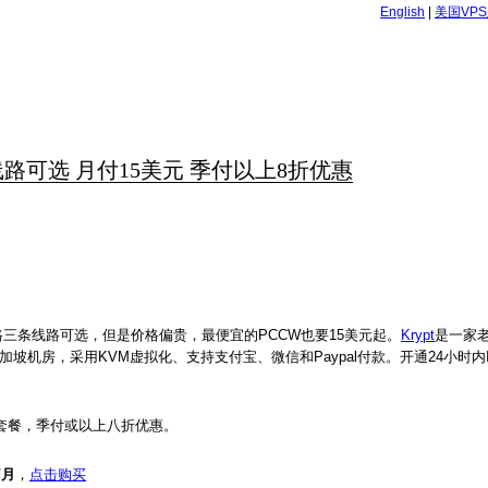
English
|
美国VP
和CN2线路可选 月付15美元 季付以上8折优惠
CN2线路三条线路可选，但是价格偏贵，最便宜的PCCW也要15美元起。
Krypt
是一家
坡机房，采用KVM虚拟化、支持支付宝、微信和Paypal付款。开通24小时内
一套餐，季付或以上八折优惠。
/月
，
点击购买