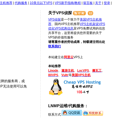
S主机推荐
|
代购服务
|
10美元以下VPS
|
VPS新手指南/教程
|
留言板
|
关于
|
登录
|
关于VPS侦探
VPS侦探
是一个致力于
美国VPS主机推
荐
、国内VPS主机推荐
VPS主机架设
VPS
优化
VPS优惠信息
及VPS免费试用的信息
共享平台，这里将提供您所需要的关于
VPS的价值性服务
请尊重作者的劳动成果，转载请注明出处
联系我们
本站建立在
阿里云
VPS上
本站推荐
Linode
、
遨游主机
、
LocVPS
、
搬瓦工
、
80VPS
、
Vultr
等
美国VPS主机
老牌的服务商，成
IP无法使用可以免
LNMP运维/代购服务：
联系方式: