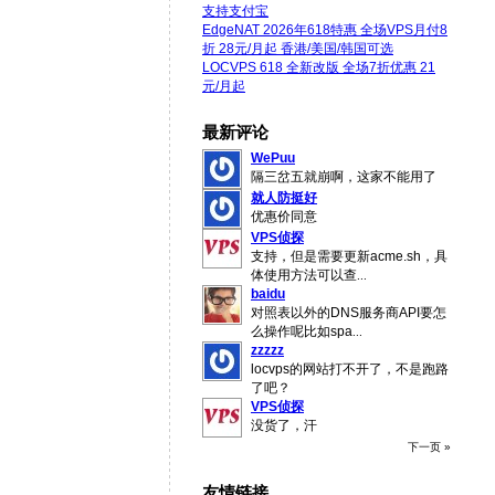
支持支付宝
EdgeNAT 2026年618特惠 全场VPS月付8
折 28元/月起 香港/美国/韩国可选
LOCVPS 618 全新改版 全场7折优惠 21
元/月起
最新评论
WePuu
隔三岔五就崩啊，这家不能用了
就人防挺好
优惠价同意
VPS侦探
支持，但是需要更新acme.sh，具
体使用方法可以查
...
baidu
对照表以外的DNS服务商API要怎
么操作呢比如spa
...
zzzzz
locvps的网站打不开了，不是跑路
了吧？
VPS侦探
没货了，汗
下一页 »
友情链接