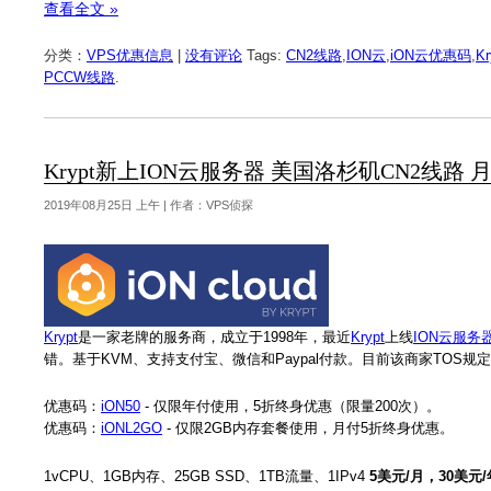
查看全文 »
分类：
VPS优惠信息
|
没有评论
Tags:
CN2线路
,
ION云
,
iON云优惠码
,
Kr
PCCW线路
.
Krypt新上ION云服务器 美国洛杉矶CN2线路
2019年08月25日 上午 | 作者：VPS侦探
Krypt
是一家老牌的服务商，成立于1998年，最近
Krypt
上线
ION云服务
错。基于KVM、支持支付宝、微信和Paypal付款。目前该商家TOS规
优惠码：
iON50
- 仅限年付使用，5折终身优惠（限量200次）。
优惠码：
iONL2GO
- 仅限2GB内存套餐使用，月付5折终身优惠。
1vCPU、1GB内存、25GB SSD、1TB流量、1IPv4
5美元/月，30美元/