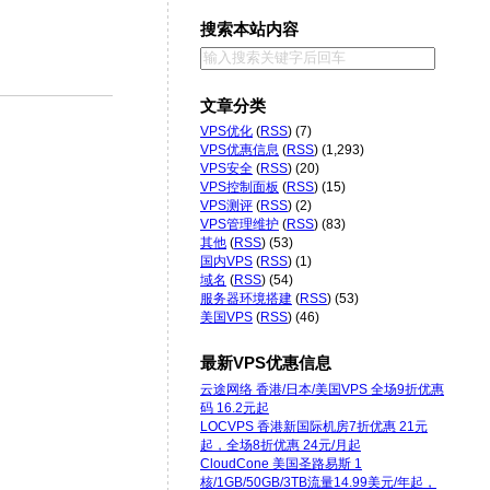
搜索本站内容
文章分类
VPS优化
(
RSS
) (7)
VPS优惠信息
(
RSS
) (1,293)
VPS安全
(
RSS
) (20)
VPS控制面板
(
RSS
) (15)
VPS测评
(
RSS
) (2)
VPS管理维护
(
RSS
) (83)
其他
(
RSS
) (53)
国内VPS
(
RSS
) (1)
域名
(
RSS
) (54)
服务器环境搭建
(
RSS
) (53)
美国VPS
(
RSS
) (46)
最新VPS优惠信息
云途网络 香港/日本/美国VPS 全场9折优惠
码 16.2元起
LOCVPS 香港新国际机房7折优惠 21元
起，全场8折优惠 24元/月起
CloudCone 美国圣路易斯 1
核/1GB/50GB/3TB流量14.99美元/年起，