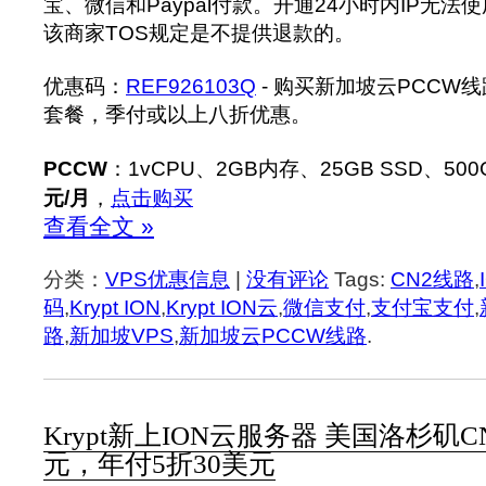
宝、微信和Paypal付款。开通24小时内IP无
该商家TOS规定是不提供退款的。
优惠码：
REF926103Q
- 购买新加坡云PCCW
套餐，季付或以上八折优惠。
PCCW
：1vCPU、2GB内存、25GB SSD、500
元/月
，
点击购买
查看全文 »
分类：
VPS优惠信息
|
没有评论
Tags:
CN2线路
,
码
,
Krypt ION
,
Krypt ION云
,
微信支付
,
支付宝支付
,
路
,
新加坡VPS
,
新加坡云PCCW线路
.
Krypt新上ION云服务器 美国洛杉矶C
元，年付5折30美元