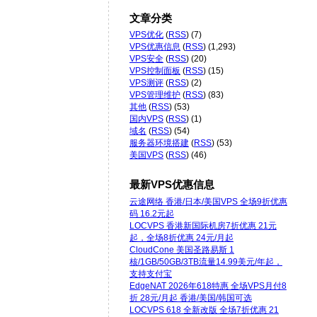
文章分类
VPS优化
(
RSS
) (7)
VPS优惠信息
(
RSS
) (1,293)
VPS安全
(
RSS
) (20)
VPS控制面板
(
RSS
) (15)
VPS测评
(
RSS
) (2)
VPS管理维护
(
RSS
) (83)
其他
(
RSS
) (53)
国内VPS
(
RSS
) (1)
域名
(
RSS
) (54)
服务器环境搭建
(
RSS
) (53)
美国VPS
(
RSS
) (46)
最新VPS优惠信息
云途网络 香港/日本/美国VPS 全场9折优惠
码 16.2元起
LOCVPS 香港新国际机房7折优惠 21元
起，全场8折优惠 24元/月起
CloudCone 美国圣路易斯 1
核/1GB/50GB/3TB流量14.99美元/年起，
支持支付宝
EdgeNAT 2026年618特惠 全场VPS月付8
折 28元/月起 香港/美国/韩国可选
LOCVPS 618 全新改版 全场7折优惠 21