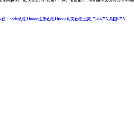
尽量使用gmail、微软等国外的邮箱）、用户名及密码，密码要求必须有大小写和
教程
,
Linode教程
,
Linode注册教程
,
Linode购买教程
,
土豪
,
日本VPS
,
美国VPS
.