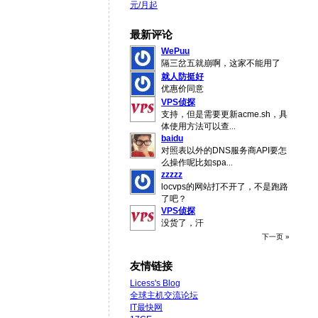
元/月起
最新评论
WePuu
隔三岔五就崩啊，这家不能用了
就人防挺好
优惠价同意
VPS侦探
支持，但是需要更新acme.sh，具
体使用方法可以查
...
baidu
对照表以外的DNS服务商API要怎
么操作呢比如spa
...
zzzzz
locvps的网站打不开了，不是跑路
了吧？
VPS侦探
没货了，汗
下一页 »
友情链接
Licess's Blog
全球主机交流论坛
IT最快网