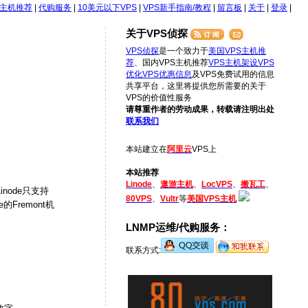
S主机推荐
|
代购服务
|
10美元以下VPS
|
VPS新手指南/教程
|
留言板
|
关于
|
登录
|
关于VPS侦探
VPS侦探
是一个致力于
美国VPS主机推
荐
、国内VPS主机推荐
VPS主机架设
VPS
优化
VPS优惠信息
及VPS免费试用的信息
共享平台，这里将提供您所需要的关于
VPS的价值性服务
请尊重作者的劳动成果，转载请注明出处
联系我们
本站建立在
阿里云
VPS上
本站推荐
Linode
、
遨游主机
、
LocVPS
、
搬瓦工
、
ode只支持
80VPS
、
Vultr
等
美国VPS主机
的Fremont机
LNMP运维/代购服务：
联系方式: