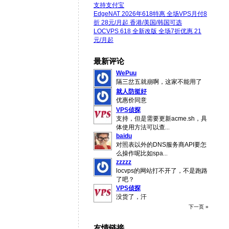
支持支付宝
EdgeNAT 2026年618特惠 全场VPS月付8
折 28元/月起 香港/美国/韩国可选
LOCVPS 618 全新改版 全场7折优惠 21
元/月起
最新评论
WePuu
隔三岔五就崩啊，这家不能用了
就人防挺好
优惠价同意
VPS侦探
支持，但是需要更新acme.sh，具
体使用方法可以查
...
baidu
对照表以外的DNS服务商API要怎
么操作呢比如spa
...
zzzzz
locvps的网站打不开了，不是跑路
了吧？
VPS侦探
没货了，汗
下一页 »
友情链接