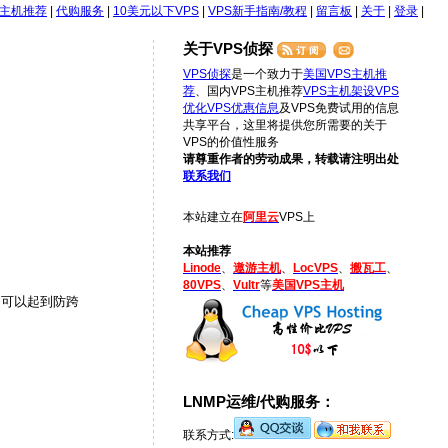
S主机推荐
|
代购服务
|
10美元以下VPS
|
VPS新手指南/教程
|
留言板
|
关于
|
登录
|
关于VPS侦探
VPS侦探
是一个致力于
美国VPS主机推
荐
、国内VPS主机推荐
VPS主机架设
VPS
优化
VPS优惠信息
及VPS免费试用的信息
共享平台，这里将提供您所需要的关于
VPS的价值性服务
请尊重作者的劳动成果，转载请注明出处
联系我们
本站建立在
阿里云
VPS上
本站推荐
Linode
、
遨游主机
、
LocVPS
、
搬瓦工
、
80VPS
、
Vultr
等
美国VPS主机
，可以起到防跨
LNMP运维/代购服务：
联系方式: