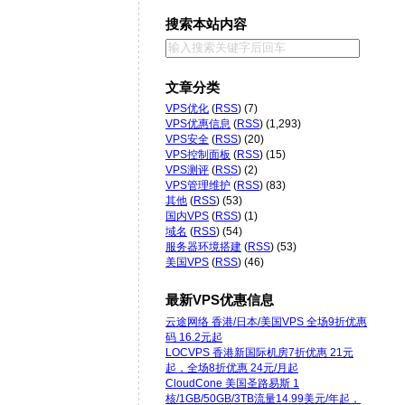
搜索本站内容
文章分类
VPS优化
(
RSS
) (7)
VPS优惠信息
(
RSS
) (1,293)
VPS安全
(
RSS
) (20)
VPS控制面板
(
RSS
) (15)
VPS测评
(
RSS
) (2)
VPS管理维护
(
RSS
) (83)
其他
(
RSS
) (53)
国内VPS
(
RSS
) (1)
域名
(
RSS
) (54)
服务器环境搭建
(
RSS
) (53)
美国VPS
(
RSS
) (46)
最新VPS优惠信息
云途网络 香港/日本/美国VPS 全场9折优惠
码 16.2元起
LOCVPS 香港新国际机房7折优惠 21元
起，全场8折优惠 24元/月起
CloudCone 美国圣路易斯 1
核/1GB/50GB/3TB流量14.99美元/年起，