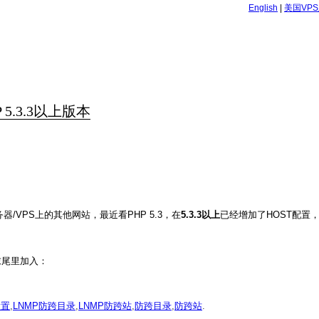
English
|
美国VP
.3.3以上版本
VPS上的其他网站，最近看PHP 5.3，在
5.3.3以上
已经增加了HOST配置
i在末尾里加入：
设置
,
LNMP防跨目录
,
LNMP防跨站
,
防跨目录
,
防跨站
.