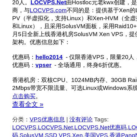
20人。
LOCVPS.Net
由Hostloc元老kwx创建
商，与
LOCVPS.com
不同的是：提供基于Xen的Lin
PV（半虚拟化，支持Linux）和Xen-HVM（全虚
和Linux），
且采用SolusVM面板，采用Raid10
月5日全新上线香港机房SolusVM Xen VPS，提供
架构。优惠信息如下：
优惠码：
hello2014
- 仅限香港VPS，限量20
优惠码：
vpser
- 全场通用，终身6折优惠。
香港机房：双核CPU、1024MB内存、30GB Rai
2Mbps带宽不限流量、可选Linux或Windows系
点击购买
。
查看全文 »
分类：
VPS优惠信息
|
没有评论
Tags:
LOCVPS
,
LOCVPS.Net
,
LOCVPS.Net优惠码
,
L
码
,
SolusVM
,
SSD VPS
,
Xen
,
美国VPS
,
香港Pang