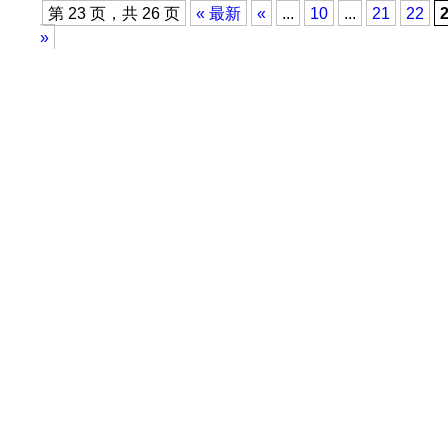
第 23 页，共 26 页
« 最新
«
...
10
...
21
22
»