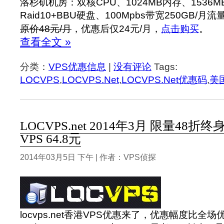
洛杉矶机房：双核CPU、1024MB内存、1536M
Raid10+BBU硬盘、100Mpbs带宽250GB/月流
原价48元/月
，优惠后仅24元/月，
点击购买
。
查看全文 »
分类：
VPS优惠信息
|
没有评论
Tags:
LOCVPS
,
LOCVPS.Net
,
LOCVPS.Net优惠码
,
美
LOCVPS.net 2014年3月 限量48
VPS 64.8元
2014年03月5日 下午 | 作者：VPS侦探
locvps.net香港VPS优惠来了，优惠幅度比