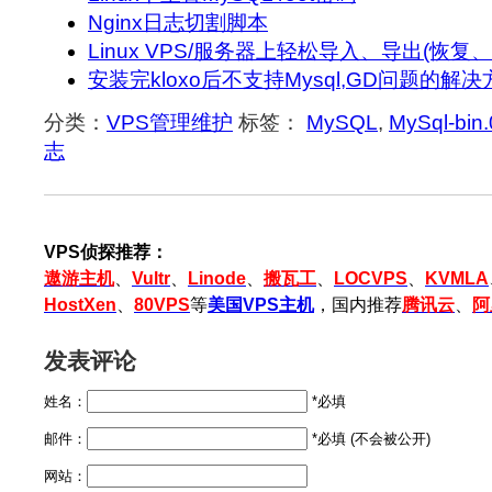
Nginx日志切割脚本
Linux VPS/服务器上轻松导入、导出(恢复
安装完kloxo后不支持Mysql,GD问题的解决
分类：
VPS管理维护
标签：
MySQL
,
MySql-bin
志
VPS侦探推荐：
遨游主机
、
Vultr
、
Linode
、
搬瓦工
、
LOCVPS
、
KVMLA
HostXen
、
80VPS
等
美国VPS主机
，国内推荐
腾讯云
、
阿
发表评论
姓名：
*必填
邮件：
*必填 (不会被公开)
网站：