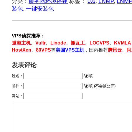
分类：
服务器环境搭建
标签：
0.6
,
LNMP
,
LNM
装包
,
一键安装包
VPS侦探推荐：
遨游主机
、
Vultr
、
Linode
、
搬瓦工
、
LOCVPS
、
KVMLA
HostXen
、
80VPS
等
美国VPS主机
，国内推荐
腾讯云
、
阿
发表评论
姓名：
*必填
邮件：
*必填 (不会被公开)
网站：