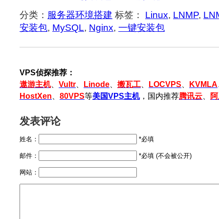
分类：
服务器环境搭建
标签：
Linux
,
LNMP
,
LN
安装包
,
MySQL
,
Nginx
,
一键安装包
VPS侦探推荐：
遨游主机
、
Vultr
、
Linode
、
搬瓦工
、
LOCVPS
、
KVMLA
HostXen
、
80VPS
等
美国VPS主机
，国内推荐
腾讯云
、
阿
发表评论
姓名：
*必填
邮件：
*必填 (不会被公开)
网站：