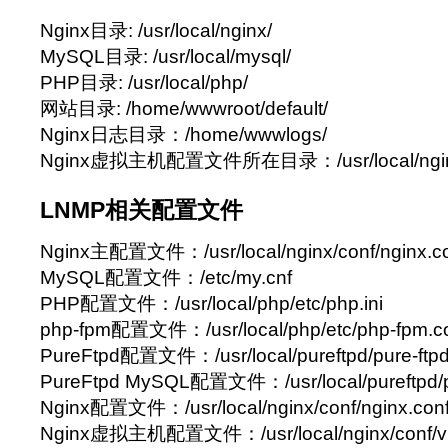
Nginx目录: /usr/local/nginx/
MySQL目录: /usr/local/mysql/
PHP目录: /usr/local/php/
网站目录: /home/wwwroot/default/
Nginx日志目录：/home/wwwlogs/
Nginx虚拟主机配置文件所在目录：/usr/local/nginx/
LNMP相关配置文件
Nginx主配置文件：/usr/local/nginx/conf/nginx.c
MySQL配置文件：/etc/my.cnf
PHP配置文件：/usr/local/php/etc/php.ini
php-fpm配置文件：/usr/local/php/etc/php-fpm.c
PureFtpd配置文件：/usr/local/pureftpd/pure-ftpd
PureFtpd MySQL配置文件：/usr/local/pureftpd/pu
Nginx配置文件：/usr/local/nginx/conf/nginx.con
Nginx虚拟主机配置文件：/usr/local/nginx/conf/v