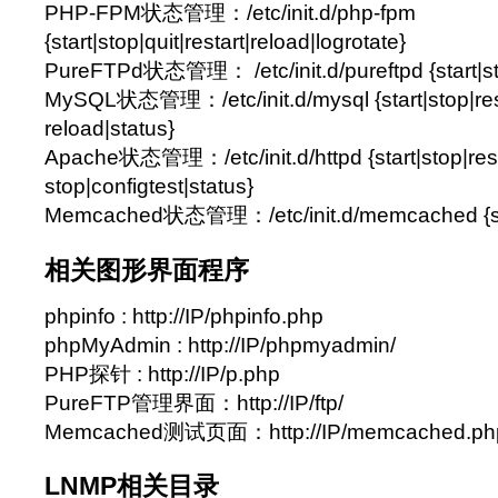
PHP-FPM状态管理：/etc/init.d/php-fpm
{start|stop|quit|restart|reload|logrotate}
PureFTPd状态管理： /etc/init.d/pureftpd {start|stop|
MySQL状态管理：/etc/init.d/mysql {start|stop|rest
reload|status}
Apache状态管理：/etc/init.d/httpd {start|stop|resta
stop|configtest|status}
Memcached状态管理：/etc/init.d/memcached {star
相关图形界面程序
phpinfo : http://IP/phpinfo.php
phpMyAdmin : http://IP/phpmyadmin/
PHP探针 : http://IP/p.php
PureFTP管理界面：http://IP/ftp/
Memcached测试页面：http://IP/memcached.ph
LNMP相关目录