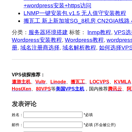
+wordpress安装+https访问
LNMP一键安装包 v1.5 无人值守安装教程
搬瓦工 新上新加坡SG_8机房 CN2GIA线路 4
分类：
服务器环境搭建
标签：
lnmp教程
,
VPS
Wordpress安装教程
,
Wordpress教程
,
wordpr
册
,
域名注册商选择
,
域名解析教程
,
如何选择VP
VPS侦探推荐：
遨游主机
、
Vultr
、
Linode
、
搬瓦工
、
LOCVPS
、
KVMLA
HostXen
、
80VPS
等
美国VPS主机
，国内推荐
腾讯云
、
阿
发表评论
姓名：
*必填
邮件：
*必填 (不会被公开)