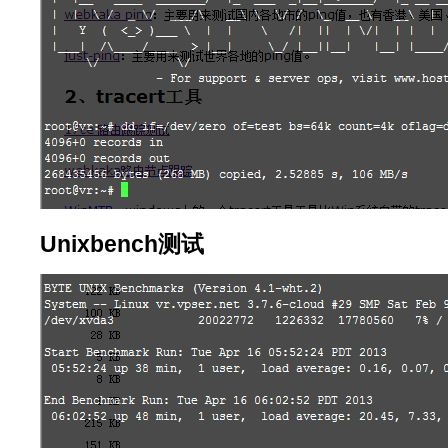
Unixbench测试