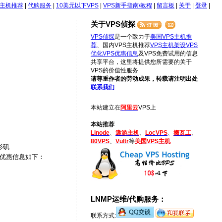
S主机推荐
|
代购服务
|
10美元以下VPS
|
VPS新手指南/教程
|
留言板
|
关于
|
登录
|
关于VPS侦探
VPS侦探
是一个致力于
美国VPS主机推
荐
、国内VPS主机推荐
VPS主机架设
VPS
优化
VPS优惠信息
及VPS免费试用的信息
共享平台，这里将提供您所需要的关于
VPS的价值性服务
请尊重作者的劳动成果，转载请注明出处
联系我们
本站建立在
阿里云
VPS上
本站推荐
Linode
、
遨游主机
、
LocVPS
、
搬瓦工
、
80VPS
、
Vultr
等
美国VPS主机
杉矶
双节优惠信息如下：
LNMP运维/代购服务：
联系方式: