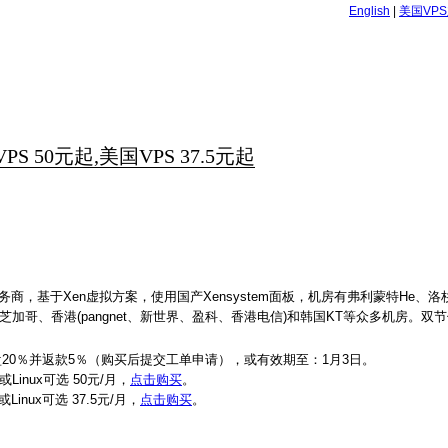
English
|
美国VP
 50元起,美国VPS 37.5元起
务商，基于Xen虚拟方案，使用国产Xensystem面板，机房有弗利蒙特He、洛
斯、凤凰城、芝加哥、香港(pangnet、新世界、盈科、香港电信)和韩国KT等众多机房。
盘20％并返款5％（购买后提交工单申请），或有效期至：1月3日。
或Linux可选 50元/月，
点击购买
。
Linux可选 37.5元/月，
点击购买
。