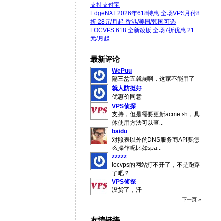
支持支付宝
EdgeNAT 2026年618特惠 全场VPS月付8
折 28元/月起 香港/美国/韩国可选
LOCVPS 618 全新改版 全场7折优惠 21
元/月起
最新评论
WePuu
隔三岔五就崩啊，这家不能用了
就人防挺好
优惠价同意
VPS侦探
支持，但是需要更新acme.sh，具
体使用方法可以查
...
baidu
对照表以外的DNS服务商API要怎
么操作呢比如spa
...
zzzzz
locvps的网站打不开了，不是跑路
了吧？
VPS侦探
没货了，汗
下一页 »
友情链接