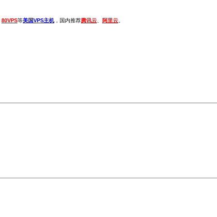
、
80VPS
等
美国VPS主机
，国内推荐
腾讯云
、
阿里云
。