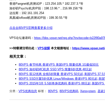
香港Pangnet机房测试IP：123.254.105.* 182.237.3.*等
洛杉矶Psychz机房IP段：198.13.96.*，216.99.158.*等
达拉斯：192.161.191.254
凤凰城Ioflood机房测试IP段：199.30.55.*等
点击去80VPS官网查看更多介绍
VPS论坛邀请码：
https://bbs.vpser.net/reg.php?invitecode=b22f80a97
>>转载请注明出处：
VPS侦探
本文链接地址：
https://www.vpser.ne
相关文章：
80VPS 春节特惠 香港VPS 美国VPS 限量优惠 1G最低50元
80VPS 洛杉矶MC机房 SSD VPS 限量6折优惠 48元起
80VPS 双12优惠 全线5折限量 香港VPS 50元起,美国VPS 37.
80VPS SSD方案5折优惠 Linux/Windows 香港VPS 80元起,美
80VPS 2015年3月 5.5折终身优惠码 香港VPS 88元起,美国VPS
分类：
VPS优惠信息
标签：
80VPS
,
80VPS优惠码
,
Xensystem
,
圣诞