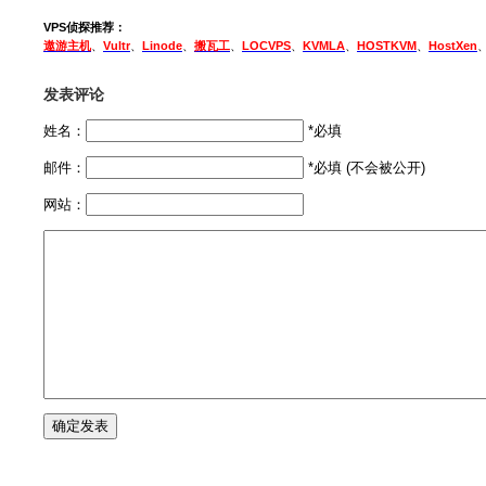
VPS侦探推荐：
遨游主机
、
Vultr
、
Linode
、
搬瓦工
、
LOCVPS
、
KVMLA
、
HOSTKVM
、
HostXen
发表评论
姓名：
*必填
邮件：
*必填 (不会被公开)
网站：