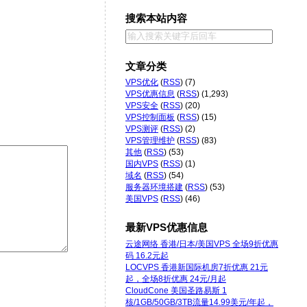
搜索本站内容
文章分类
VPS优化
(
RSS
) (7)
VPS优惠信息
(
RSS
) (1,293)
VPS安全
(
RSS
) (20)
VPS控制面板
(
RSS
) (15)
VPS测评
(
RSS
) (2)
VPS管理维护
(
RSS
) (83)
其他
(
RSS
) (53)
国内VPS
(
RSS
) (1)
域名
(
RSS
) (54)
服务器环境搭建
(
RSS
) (53)
美国VPS
(
RSS
) (46)
最新VPS优惠信息
云途网络 香港/日本/美国VPS 全场9折优惠
码 16.2元起
LOCVPS 香港新国际机房7折优惠 21元
起，全场8折优惠 24元/月起
CloudCone 美国圣路易斯 1
核/1GB/50GB/3TB流量14.99美元/年起，