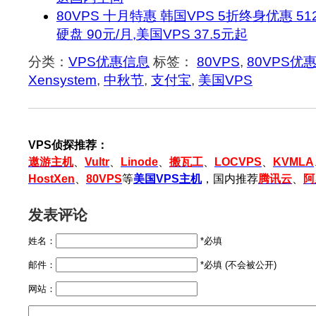
80VPS 十月特惠 韩国VPS 5折终身优惠 512
硬盘 90元/月,美国VPS 37.5元起
分类：
VPS优惠信息
标签：
80VPS
,
80VPS优
Xensystem
,
中秋节
,
支付宝
,
美国VPS
VPS侦探推荐：
遨游主机
、
Vultr
、
Linode
、
搬瓦工
、
LOCVPS
、
KVMLA
HostXen
、
80VPS
等
美国VPS主机
，国内推荐
腾讯云
、
阿
发表评论
姓名：
*必填
邮件：
*必填 (不会被公开)
网站：