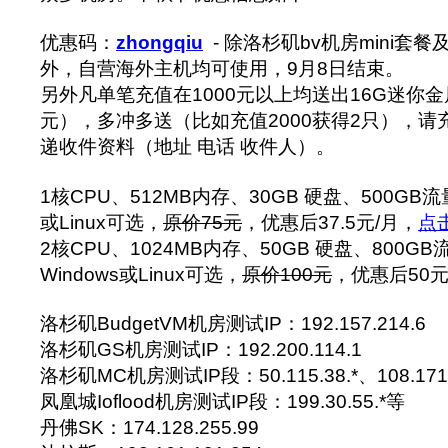
优惠码：
zhongqiu
- 除洛杉矶bv机房mini套
外，自营海外主机均可使用，9月8日结束。
另外凡单笔充值在1000元以上均送出16G迷你金
元），多冲多送（比如充值2000获得2只），
递收件资料（地址 电话 收件人）。
1核CPU、512MB内存、30GB 硬盘、500GB流量
或Linux可选，
原价75元
，优惠后37.5元/月，
点
2核CPU、1024MB内存、50GB 硬盘、800GB
Windows或Linux可选，
原价100元
，优惠后50元
洛杉矶BudgetVM机房测试IP：192.157.214.6
洛杉矶GS机房测试IP：192.200.114.1
洛杉矶MC机房测试IP段：50.115.38.*、108.171.
凤凰城Ioflood机房测试IP段：199.30.55.*等
丹佛SK：174.128.255.99