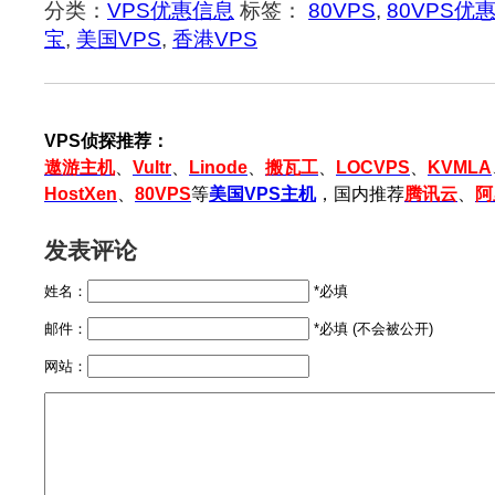
分类：
VPS优惠信息
标签：
80VPS
,
80VPS优
宝
,
美国VPS
,
香港VPS
VPS侦探推荐：
遨游主机
、
Vultr
、
Linode
、
搬瓦工
、
LOCVPS
、
KVMLA
HostXen
、
80VPS
等
美国VPS主机
，国内推荐
腾讯云
、
阿
发表评论
姓名：
*必填
邮件：
*必填 (不会被公开)
网站：