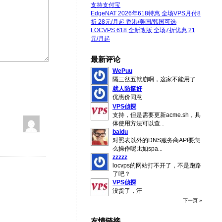
支持支付宝
EdgeNAT 2026年618特惠 全场VPS月付8
折 28元/月起 香港/美国/韩国可选
LOCVPS 618 全新改版 全场7折优惠 21
元/月起
最新评论
WePuu
隔三岔五就崩啊，这家不能用了
就人防挺好
优惠价同意
VPS侦探
支持，但是需要更新acme.sh，具
体使用方法可以查
...
baidu
对照表以外的DNS服务商API要怎
么操作呢比如spa
...
zzzzz
locvps的网站打不开了，不是跑路
了吧？
VPS侦探
没货了，汗
下一页 »
友情链接