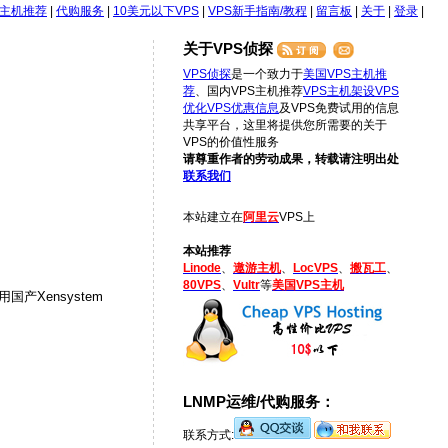
S主机推荐
|
代购服务
|
10美元以下VPS
|
VPS新手指南/教程
|
留言板
|
关于
|
登录
|
关于VPS侦探
VPS侦探
是一个致力于
美国VPS主机推
荐
、国内VPS主机推荐
VPS主机架设
VPS
优化
VPS优惠信息
及VPS免费试用的信息
共享平台，这里将提供您所需要的关于
VPS的价值性服务
请尊重作者的劳动成果，转载请注明出处
联系我们
本站建立在
阿里云
VPS上
本站推荐
Linode
、
遨游主机
、
LocVPS
、
搬瓦工
、
80VPS
、
Vultr
等
美国VPS主机
产Xensystem
LNMP运维/代购服务：
联系方式: