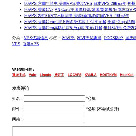
80VPS 六周年特惠 美国VPS,香港VPS,日本VPS 299元/年,郑
80VPS 香港CN2,PN,Care/美国洛杉矶/韩国/新加坡/日本东京VP
80VPS 2核1G内存不限流量 香港/新加坡/韩国VPS 299元/年
80VPS 香港Cera机房 5折终身优惠 月付70元起,免费2Gbps防御
80VPS 香港Cera高防机房5折优惠 70元/月起,年付349元 免费2G
分类：
VPS优惠信息
标签：
80VPS
,
80VPS优惠码
,
DDOS防护
,
国庆
VPS
,
香港VPS
VPS侦探推荐：
遨游主机
、
Vultr
、
Linode
、
搬瓦工
、
LOCVPS
、
KVMLA
、
HOSTKVM
、
HostXen
发表评论
姓名：
*必填
邮件：
*必填 (不会被公开)
网站：