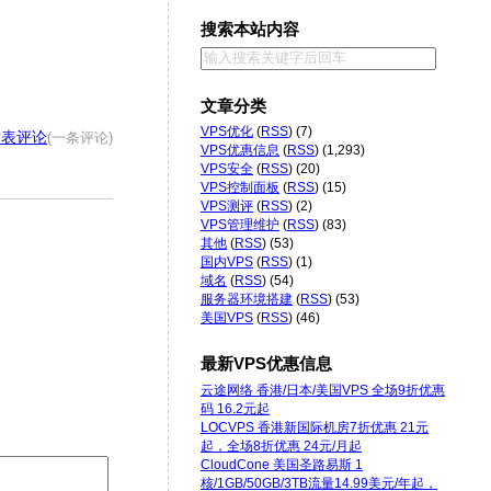
搜索本站内容
文章分类
VPS优化
(
RSS
) (7)
发表评论
(一条评论)
VPS优惠信息
(
RSS
) (1,293)
VPS安全
(
RSS
) (20)
VPS控制面板
(
RSS
) (15)
VPS测评
(
RSS
) (2)
VPS管理维护
(
RSS
) (83)
其他
(
RSS
) (53)
国内VPS
(
RSS
) (1)
域名
(
RSS
) (54)
服务器环境搭建
(
RSS
) (53)
美国VPS
(
RSS
) (46)
最新VPS优惠信息
云途网络 香港/日本/美国VPS 全场9折优惠
码 16.2元起
LOCVPS 香港新国际机房7折优惠 21元
起，全场8折优惠 24元/月起
CloudCone 美国圣路易斯 1
核/1GB/50GB/3TB流量14.99美元/年起，