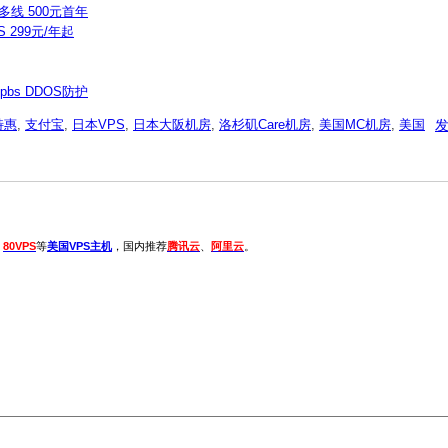
州多线 500元首年
S 299元/年起
pbs DDOS防护
特惠
,
支付宝
,
日本VPS
,
日本大阪机房
,
洛杉矶Care机房
,
美国MC机房
,
美国
、
80VPS
等
美国VPS主机
，国内推荐
腾讯云
、
阿里云
。