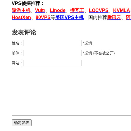
VPS侦探推荐：
遨游主机
、
Vultr
、
Linode
、
搬瓦工
、
LOCVPS
、
KVMLA
HostXen
、
80VPS
等
美国VPS主机
，国内推荐
腾讯云
、
阿
发表评论
姓名：
*必填
邮件：
*必填 (不会被公开)
网站：