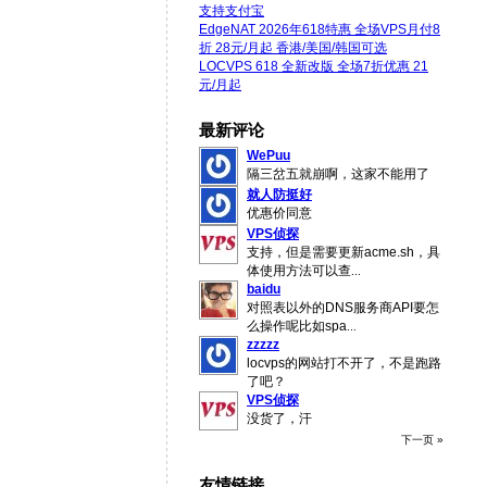
支持支付宝
EdgeNAT 2026年618特惠 全场VPS月付8
折 28元/月起 香港/美国/韩国可选
LOCVPS 618 全新改版 全场7折优惠 21
元/月起
最新评论
WePuu
隔三岔五就崩啊，这家不能用了
就人防挺好
优惠价同意
VPS侦探
支持，但是需要更新acme.sh，具
体使用方法可以查
...
baidu
对照表以外的DNS服务商API要怎
么操作呢比如spa
...
zzzzz
locvps的网站打不开了，不是跑路
了吧？
VPS侦探
没货了，汗
下一页 »
友情链接