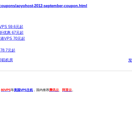
t/coupons/aoyohost-2012-september-coupon.html
S 59.6元起
5折优惠 67元起
港VPS 70元起
78.7元起
杉矶机房
、
80VPS
等
美国VPS主机
，国内推荐
腾讯云
、
阿里云
。