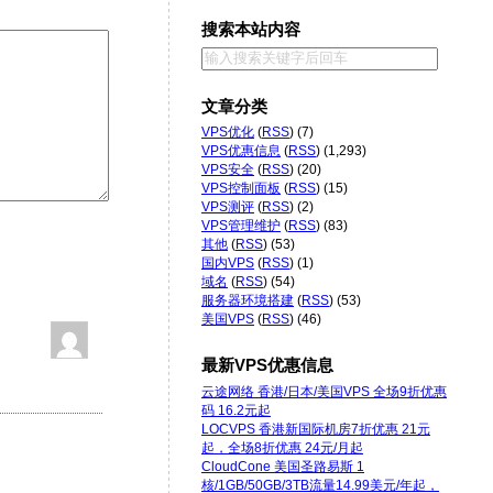
搜索本站内容
文章分类
VPS优化
(
RSS
) (7)
VPS优惠信息
(
RSS
) (1,293)
VPS安全
(
RSS
) (20)
VPS控制面板
(
RSS
) (15)
VPS测评
(
RSS
) (2)
VPS管理维护
(
RSS
) (83)
其他
(
RSS
) (53)
国内VPS
(
RSS
) (1)
域名
(
RSS
) (54)
服务器环境搭建
(
RSS
) (53)
美国VPS
(
RSS
) (46)
最新VPS优惠信息
云途网络 香港/日本/美国VPS 全场9折优惠
码 16.2元起
LOCVPS 香港新国际机房7折优惠 21元
起，全场8折优惠 24元/月起
CloudCone 美国圣路易斯 1
核/1GB/50GB/3TB流量14.99美元/年起，