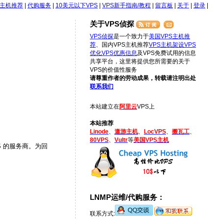
S主机推荐
|
代购服务
|
10美元以下VPS
|
VPS新手指南/教程
|
留言板
|
关于
|
登录
|
关于VPS侦探
VPS侦探
是一个致力于
美国VPS主机推
荐
、国内VPS主机推荐
VPS主机架设
VPS
优化
VPS优惠信息
及VPS免费试用的信息
共享平台，这里将提供您所需要的关于
VPS的价值性服务
请尊重作者的劳动成果，转载请注明出处
联系我们
本站建立在
阿里云
VPS上
本站推荐
Linode
、
遨游主机
、
LocVPS
、
搬瓦工
、
80VPS
、
Vultr
等
美国VPS主机
S 的服务商。为回
LNMP运维/代购服务：
联系方式: