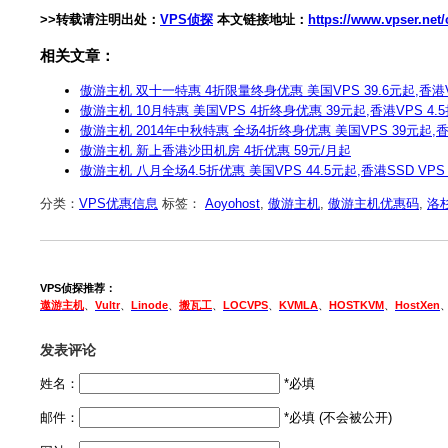
>>转载请注明出处：
VPS侦探
本文链接地址：
https://www.vpser.ne
相关文章：
傲游主机 双十一特惠 4折限量终身优惠 美国VPS 39.6元起,香港VP
傲游主机 10月特惠 美国VPS 4折终身优惠 39元起,香港VPS 4.
傲游主机 2014年中秋特惠 全场4折终身优惠 美国VPS 39元起,香
傲游主机 新上香港沙田机房 4折优惠 59元/月起
傲游主机 八月全场4.5折优惠 美国VPS 44.5元起,香港SSD VPS 
分类：
VPS优惠信息
标签：
Aoyohost
,
傲游主机
,
傲游主机优惠码
,
洛
VPS侦探推荐：
遨游主机
、
Vultr
、
Linode
、
搬瓦工
、
LOCVPS
、
KVMLA
、
HOSTKVM
、
HostXen
发表评论
姓名：
*必填
邮件：
*必填 (不会被公开)